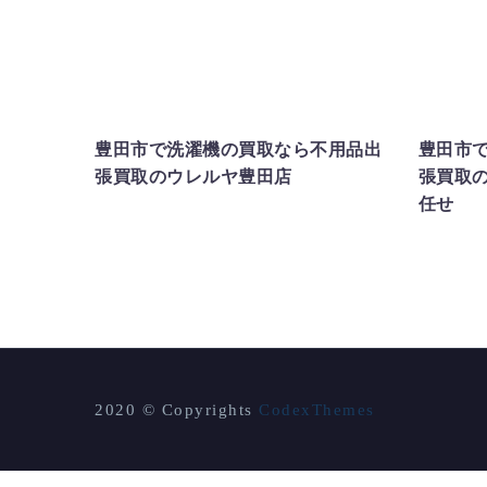
ウレルヤ豊田店
出張買取
洗濯機買取
冷蔵庫
豊田市
豊田市で洗濯機の買取なら不用品出
豊田市
張買取のウレルヤ豊田店
張買取
任せ
2020 © Copyrights
CodexThemes