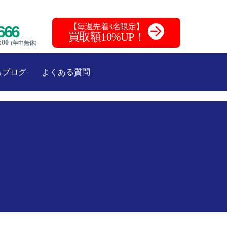
【毎週先着3名限定】
666
買取額10%UP！
:00
(年中無休)
ちブログ
よくある質問