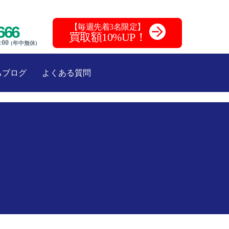
【毎週先着3名限定】
666
買取額10%UP！
:00
(年中無休)
ちブログ
よくある質問