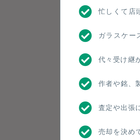
忙しくて店
ガラスケー
代々受け継
作者や銘、
査定や出張
売却を決め