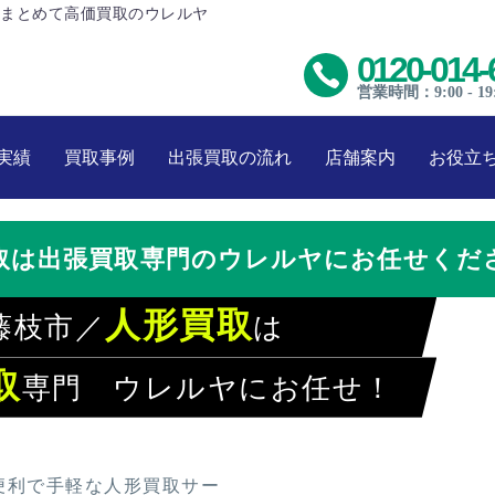
まとめて高価買取のウレルヤ
0120-014-
営業時間：9:00 - 19
実績
買取事例
出張買取の流れ
店舗案内
お役立
取は出張買取専門のウレルヤにお任せくだ
人形買取
藤枝市／
は
取
専門 ウレルヤにお任せ！
レルヤでラクラク買取
便利で手軽な人形買取サー