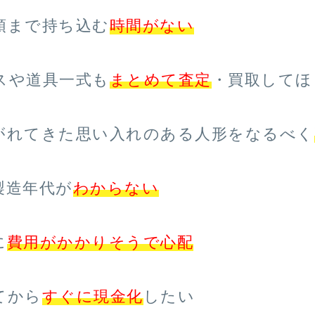
頭まで持ち込む
時間がない
スや道具一式も
まとめて査定
・買取してほ
がれてきた思い入れのある人形をなるべく
製造年代が
わからない
に
費用がかかりそうで心配
てから
すぐに現金化
したい