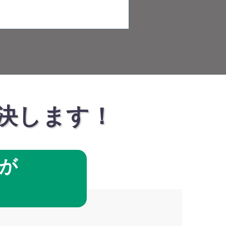
決します！
が