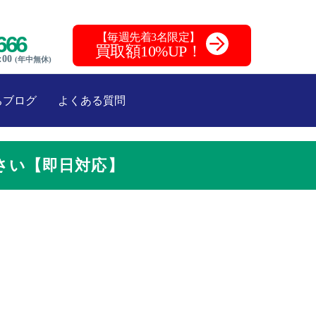
【毎週先着3名限定】
666
買取額10%UP！
:00
(年中無休)
ちブログ
よくある質問
さい【即日対応】