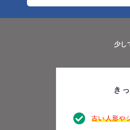
少し
き
古い人形や