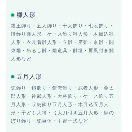
雛人形
親王飾り・五人飾り・十人飾り・七段飾り・
段飾り雛人形・ケース飾り雛人形・木目込雛
人形・衣裳着雛人形・立雛・座雛・京雛・関
東雛・吊るし雛・雛道具・雛壇・屏風付き雛
人形など
五月人形
兜飾り・鎧飾り・鎧兜飾り・武者人形・金太
郎人形・神武人形・大将飾り・ケース飾り五
月人形・収納飾り五月人形・木目込五月人
形・子ども大将・弓太刀付き五月人形・鯉の
ぼり飾り・兜単体・甲冑一式など