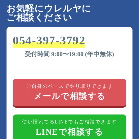
町、用宗城山町、用宗巴町、桃園町、森下町、谷
お気軽にウレルヤに
田、八幡、八幡山、大和、弥生町
ご相談ください
054-397-3792
受付時間 9:00〜19:00 (年中無休)
ご自身のペースでやり取りできます
メールで相談する
使い慣れてるLINEでもご相談できます
LINEで相談する