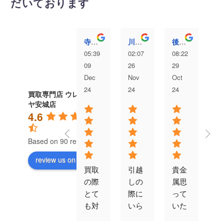
だいております
寺澤愛弥
川村洸太
後藤むぎ
05:39
02:07
08:22
04
09
26
29
13
Dec
Nov
Oct
Au
24
24
24
24
買取専門店 ウレル
ヤ安城店
4.6
Based on 90 reviews
review us on
買取
引越
貴金
対
の際
しの
属思
が
とて
際に
って
速
も対
いら
いた
す
応よ
なく
以上
エ