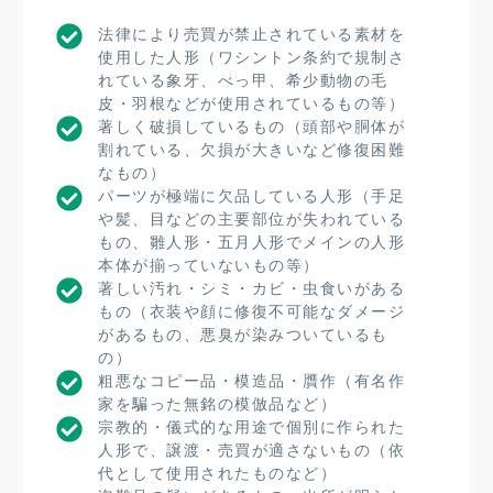
法律により売買が禁止されている素材を
使用した人形（ワシントン条約で規制さ
れている象牙、べっ甲、希少動物の毛
皮・羽根などが使用されているもの等）
著しく破損しているもの（頭部や胴体が
割れている、欠損が大きいなど修復困難
なもの）
パーツが極端に欠品している人形（手足
や髪、目などの主要部位が失われている
もの、雛人形・五月人形でメインの人形
本体が揃っていないもの等）
著しい汚れ・シミ・カビ・虫食いがある
もの（衣装や顔に修復不可能なダメージ
があるもの、悪臭が染みついているも
の）
粗悪なコピー品・模造品・贋作（有名作
家を騙った無銘の模倣品など）
宗教的・儀式的な用途で個別に作られた
人形で、譲渡・売買が適さないもの（依
代として使用されたものなど）