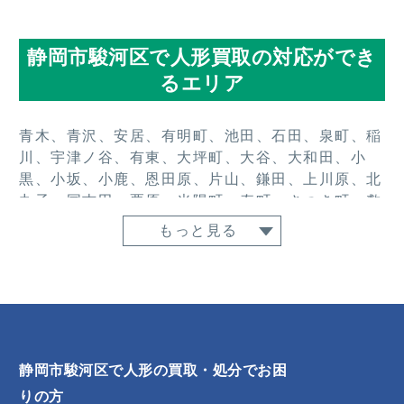
静岡市駿河区で人形買取の対応ができ
るエリア
青木、青沢、安居、有明町、池田、石田、泉町、稲
川、宇津ノ谷、有東、大坪町、大谷、大和田、小
黒、小坂、小鹿、恩田原、片山、鎌田、上川原、北
丸子、国吉田、栗原、光陽町、寿町、さつき町、敷
地、下川原、下川原南、下島、新川、石部、高松、
もっと見る
津島町、手越、手越原、寺田、東新田、豊田、豊原
町、登呂、中島、中田、中田本町、中野新田、中
原、中平松、中村町、中吉田、西大谷、西島、西中
原、西平松、西脇、根古屋、東静岡、聖一色、平
沢、広野、富士見台、古宿、曲金、馬渕、丸子、丸
子新田、丸子芹が谷町、水上、みずほ、見瀬、緑が
静岡市駿河区で人形の買取・処分でお困
丘町、南安倍（３丁目）、南町、南八幡町、宮川、
宮竹、宮本町、向敷地、向手越、用宗、用宗小石
りの方