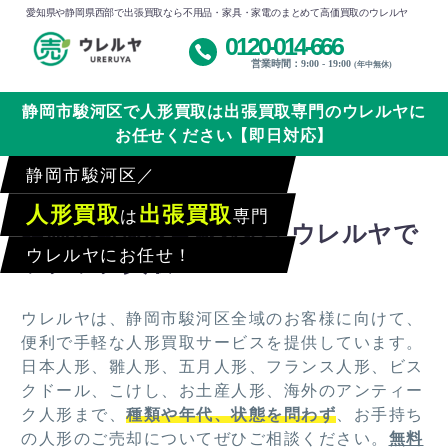
愛知県や静岡県西部で出張買取なら不用品・家具・家電のまとめて高価買取のウレルヤ
0120-014-666
営業時間：9:00 - 19:00
(年中無休)
静岡市駿河区で人形買取は出張買取専門のウレルヤに
お任せください【即日対応】
静岡市駿河区／
人形買取
出張買取
は
専門
静岡市駿河区全域対応！ウレルヤで
ウレルヤにお任せ！
ラクラク買取
ウレルヤは、静岡市駿河区全域のお客様に向けて、
便利で手軽な人形買取サービスを提供しています。
日本人形、雛人形、五月人形、フランス人形、ビス
クドール、こけし、お土産人形、海外のアンティー
ク人形まで、
種類や年代、状態を問わず
、お手持ち
の人形のご売却についてぜひご相談ください。
無料