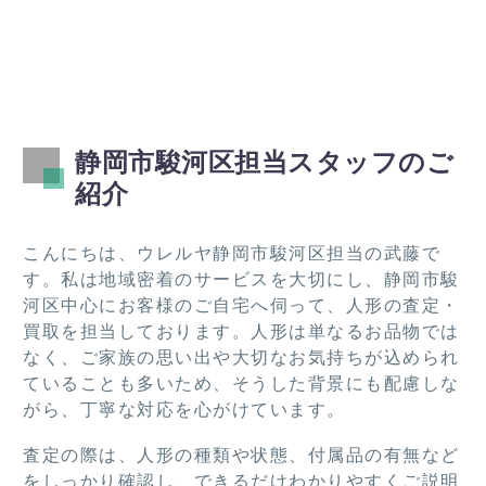
かっ
なっ
の値
コ
たで
た冷
段で
ン
す。
蔵
買取
ゲ
また
庫、
りを
ム
機会
ベッ
して
買
あれ
ド、
くだ
取
静岡市駿河区担当スタッフのご
ばお
テレ
さり
て
紹介
願い
ビ、
まし
た
した
棚類
た。
き
いで
を引
この
し
こんにちは、ウレルヤ静岡市駿河区担当の武藤で
す！
き取
度は
た
す。私は地域密着のサービスを大切にし、静岡市駿
って
あり
河区中心にお客様のご自宅へ伺って、人形の査定・
いた
がと
買取を担当しております。人形は単なるお品物では
だき
うご
なく、ご家族の思い出や大切なお気持ちが込められ
あり
ざい
ていることも多いため、そうした背景にも配慮しな
がと
まし
がら、丁寧な対応を心がけています。
うご
た。
ざい
査定の際は、人形の種類や状態、付属品の有無など
ま
をしっかり確認し、できるだけわかりやすくご説明