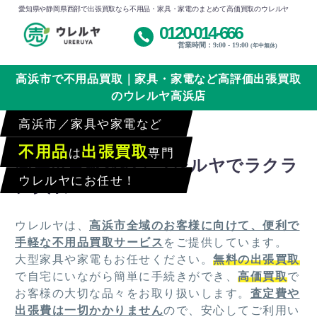
愛知県や静岡県西部で出張買取なら不用品・家具・家電のまとめて高価買取のウレルヤ
0120-014-666
営業時間：9:00 - 19:00
(年中無休)
高浜市で不用品買取｜家具・家電など高評価出張買取
のウレルヤ高浜店
高浜市／家具や家電など
不用品
出張買取
は
専門
高浜市全域対応！ウレルヤでラクラ
ウレルヤにお任せ！
ク買取
ウレルヤは、
高浜市全域のお客様に向けて、便利で
手軽な不用品買取サービス
をご提供しています。
大型家具や家電もお任せください。
無料の出張買取
で自宅にいながら簡単に手続きができ、
高価買取
で
お客様の大切な品々をお取り扱いします。
査定費や
出張費は一切かかりません
ので、安心してご利用い