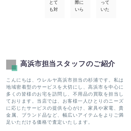
とて
際に
って
速
も対
いら
いた
す
応よ
なく
以上
エ
かっ
なっ
の値
コ
たで
た冷
段で
ン
す。
蔵
買取
ゲ
また
庫、
りを
ム
機会
ベッ
して
買
あれ
ド、
くだ
取
高浜市担当スタッフのご紹介
ばお
テレ
さり
て
願い
ビ、
まし
た
した
棚類
た。
き
こんにちは、ウレルヤ高浜市担当の杉浦です。私は
いで
を引
この
し
地域密着型のサービスを大切にし、高浜市を中心に
す！
き取
度は
た
多くの皆様のお宅を訪問し、不用品の買取を担当し
って
あり
ております。当店では、お客様一人ひとりのニーズ
いた
がと
に応じたサービスの提供を心がけ、家具や家電、貴
だき
うご
金属、ブランド品など、幅広いアイテムをよりご満
あり
ざい
足いただける価格で査定いたします。
がと
まし