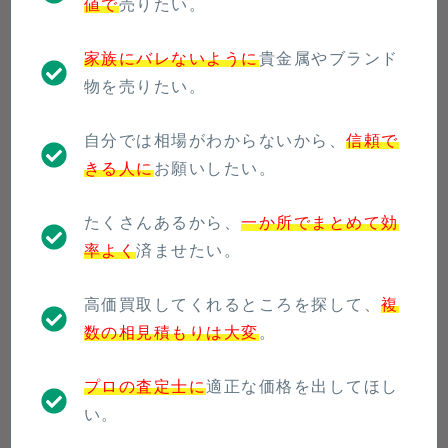
値で
売りたい。
家族にバレないように
貴金属やブランド
物を売りたい。
自分では相場がわからないから、
信頼で
きる人に
お願いしたい。
たくさんあるから、
一か所でまとめて効
率よく
済ませたい。
高価買取してくれるところを探して、
複
数の相見積もりは大変
。
プロの査定士に
適正な価格を出してほし
い。