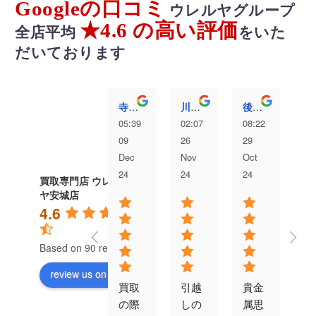
Googleの口コミ
ウレルヤグループ
★4.6 の高い評価
全店平均
をいた
だいております
寺澤愛弥
川村洸太
後藤むぎ
05:39
02:07
08:22
04
09
26
29
13
Dec
Nov
Oct
Au
24
24
24
24
買取専門店 ウレル
ヤ安城店
4.6
Based on 90 reviews
review us on
買取
引越
貴金
対
の際
しの
属思
が