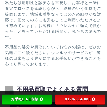
私たちは透明性と誠実さを重視し、お客様と一緒に
うご
た。
査定プロセスを確認しながら、納得のいく価格をご
ざい
提案します。地域密着型ならではのきめ細やかな対
ま
応で、初めての方にも安心してご利用いただけるよ
す。
う努めています。お客様に「ウレルヤに頼んで良か
った」と思っていただける瞬間が、私たちの励みで
す。
不用品の処分や買取についてお悩みの際は、ぜひお
気軽にご相談ください。ウレルヤのサービスが、皆
様の日常をより豊かにするお手伝いができることを
心より願っております。
不用品買取でよくある質問
お手軽LINE相談
0120-014-666