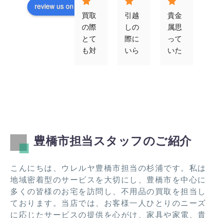
review us on
買取
引越
貴金
対
の際
しの
属思
が
とて
際に
って
速
も対
いら
いた
す
応よ
なく
以上
エ
かっ
なっ
の値
コ
たで
た冷
段で
ン
す。
蔵
買取
ゲ
また
庫、
りを
ム
機会
ベッ
して
買
あれ
ド、
くだ
取
豊橋市担当スタッフのご紹介
ばお
テレ
さり
て
願い
ビ、
まし
た
した
棚類
た。
き
こんにちは、ウレルヤ豊橋市担当の杉浦です。私は
いで
を引
この
し
地域密着型のサービスを大切にし、豊橋市を中心に
す！
き取
度は
た
多くの皆様のお宅を訪問し、不用品の買取を担当し
って
あり
ております。当店では、お客様一人ひとりのニーズ
いた
がと
に応じたサービスの提供を心がけ、家具や家電、貴