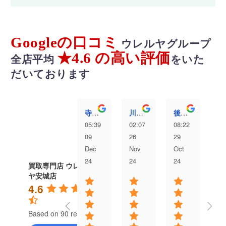
Googleの口コミ
ウレルヤグループ
★4.6 の高い評価
全店平均
をいた
だいております
寺澤愛弥
川村洸太
後藤むぎ
05:39
02:07
08:22
04
09
26
29
13
Dec
Nov
Oct
Au
24
24
24
24
買取専門店 ウレル
ヤ安城店
4.6
Based on 90 reviews