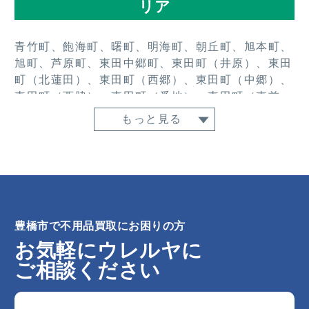
リア
青竹町、飽海町、曙町、明海町、朝丘町、旭本町、
旭町、芦原町、東田中郷町、東田町（井原）、東田
町（北蓮田）、東田町（西郷）、東田町（中郷）、
東田町（西脇）、東田町（番地）、東田町（東前
山）、東田町（西前山）、東田町（その他）、東田
もっと見る
仲の町、吾妻町、池見町、伊古部町、石巻小野田
町、石巻中山町、石巻西川町、石巻萩平町、石巻平
野町、石巻本町、石巻町、磯辺下地町、市場、一色
町、井原町、今橋町、飯村町西山、高山、飯村町
（その他）、飯村南、飯村北、入船町、岩崎町、岩
田町、岩田町（影岩）、岩田町居村、北郷中、岩田
豊橋市で不用品買取にお困りの方
町宮下、道合、岩屋町、上地町、植田町、上野町、
魚町、牛川町（池下）、牛川町（押川）、牛川町
お気軽にウレルヤに
（東仲田）、牛川町（西仲田）、牛川町（乗小
ご相談ください
路）、牛川町（その他）、牛川通、牛川薬師町、内
張町、雲谷町、雲谷町（上ノ山）、梅薮町、梅薮西