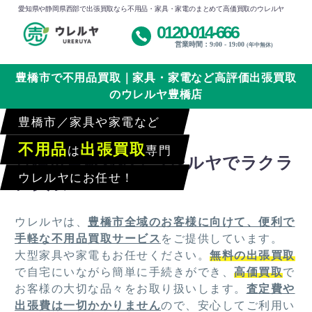
愛知県や静岡県西部で出張買取なら不用品・家具・家電のまとめて高価買取のウレルヤ
0120-014-666
営業時間：9:00 - 19:00
(年中無休)
豊橋市で不用品買取｜家具・家電など高評価出張買取
のウレルヤ豊橋店
豊橋市／家具や家電など
不用品
出張買取
は
専門
豊橋市全域対応！ウレルヤでラクラ
ウレルヤにお任せ！
ク買取
ウレルヤは、
豊橋市全域のお客様に向けて、便利で
手軽な不用品買取サービス
をご提供しています。
大型家具や家電もお任せください。
無料の出張買取
で自宅にいながら簡単に手続きができ、
高価買取
で
お客様の大切な品々をお取り扱いします。
査定費や
出張費は一切かかりません
ので、安心してご利用い