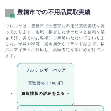
町（宮腰）、下地町（柳目）、下地町（横山）、下
地町（若宮）、下地町（その他）、白河町、城下
豊橋市での不用品買取実績
町、城山町、新川町、新栄町、新西浜町、神野新田
町、神野西町、神野ふ頭町、新本町、神明町、新吉
ウレルヤは、豊橋市での豊富な不用品買取実績を誇
町、杉山町、嵩山町、住吉町、関屋町、大国町、高
っております。地域に根ざしたサービスと信頼を築
師石塚町、高師本郷町、高師町（奥山田）、高師町
き上げ、多くのお客様にご満足いただいてまいりま
（小野）、高師町（北新切）、高師町（北原１、１
した。家具や家電、貴金属からブランド品まで、幅
−５７、５８、７６、８０〜８６、４４番地）、高
広いアイテムに対応し、高額査定を常に心がけてい
師町（北原、その他）、高師町（清水）、高師町
ます。
（水神）、高師町（西沢）、高師町（丸田）、高師
町（その他）、高洲町、高田町、高塚町、忠興、立
花町、多米町、多米中町、多米東町、多米西町、談
フルラ レザーバッグ
合町、築地町、つつじが丘、寺沢町、天伯町、伝馬
町、堂浦町、東光町、東郷町、堂坂町、富本町、豊
買取価格：4000円
岡町、問屋町、中岩田、中郷町、中柴町、中世古
町、中野町、仲ノ町、中橋良町、中浜町、中原町、
買取情報の詳細を見る
中原町（南）、中松山町、長瀬町、浪の上町、西赤
沢町、西岩田、西小鷹野、西小田原町、錦町、西口
町、西小池町、西新町、西高師町、西七根町、西橋