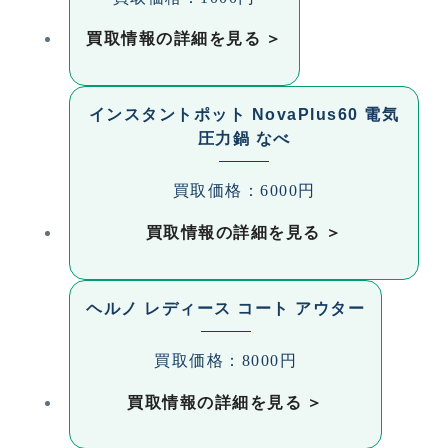
裏）、二川町（その他）、札木町、船渡町、舟原
町、船町、豊栄町、豊清町、細谷町、前芝町、前田
買取情報の詳細を見る
町、前田中町、前田南町、前畑町、牧野町、町畑
町、松井町、松葉町、松村町、馬見塚町、御園町、
三ツ相町、三弥町、緑ケ丘、湊町、南旭町、南牛
インスタントポット NovaPlus60 電気
川、南大清水町、南瓦町、南小池町、南栄町、南島
圧力鍋 なべ
町、南松山町、三ノ輪町、三ノ輪町本興寺、三ノ輪
町三ノ輪、宮下町、向山大池町、向山台町、向山東
買取価格：6000円
町、向山西町、向山町、向草間町、牟呂市場町、牟
呂大西町、牟呂公文町、牟呂水神町、牟呂外神町、
買取情報の詳細を見る
牟呂中村町、牟呂町、森岡町、柳生町、八通町、山
田一番町、山田二番町、山田三番町、山田町（瀬
戸、郷、西山）、山田町（その他）、弥生町、有楽
ヘルノ レディース コート アウター
町、横須賀町、吉川町、吉前町、若松町
買取価格：8000円
買取情報の詳細を見る