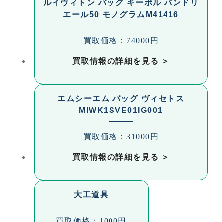
ルイヴィトン バッグ キーポル バンドリ
良町、西羽田町、西浜町、西松山町、西幸町、西山
エール50 モノグラムM41416
町、仁連木町、野黒町、野田町、野依台、野依町、
柱一番町、柱二番町、柱三番町、柱四番町、柱五番
買取価格：74000円
町、柱六番町、柱七番町、柱八番町、柱九番町、橋
良町、畑ケ田町、羽田町、八町通、花園町、花田一
買取情報の詳細を見る
番町、花田二番町、花田三番町、花田町（石塚）、
花田町（後田）、花田町（西郷）、花田町官有地
（無番地を除く）、花田町（中郷）、花田町西宿
エムシーエム バッグ ヴィセトス
（１１０−２、１１０−７、１１０−１０番地を除
MIWK1SVE01IG001
く）、花田町（無番地）、花田町（その他）、花中
町、羽根井西町、羽根井本町、羽根井町、浜道町、
買取価格：31000円
原町、東赤沢町、東岩田、東大清水町、東小鷹野、
東小田原町、東小池町、東小浜町、東新町、東高田
買取情報の詳細を見る
町、東七根町、東橋良町、東細谷町、東松山町、東
幸町、東森岡、東脇、日色野町、平川本町、平川南
町、平川町、広小路、福岡町、富久縞町、藤沢町、
大工道具
藤並町、富士見台、冨士見町、二川町（東向山）、
二川町（西向山）、二川町（南裏）、二川町（北
買取価格：1000円