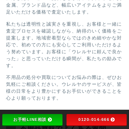
だき
うご
金属、ブランド品など、幅広いアイテムをよりご満
あり
ざい
足いただける価格で査定いたします。
がと
まし
私たちは透明性と誠実さを重視し、お客様と一緒に
うご
た。
査定プロセスを確認しながら、納得のいく価格をご
ざい
提案します。地域密着型ならではのきめ細やかな対
ま
応で、初めての方にも安心してご利用いただけるよ
す。
う努めています。お客様に「ウレルヤに頼んで良か
った」と思っていただける瞬間が、私たちの励みで
す。
不用品の処分や買取についてお悩みの際は、ぜひお
気軽にご相談ください。ウレルヤのサービスが、皆
様の日常をより豊かにするお手伝いができることを
心より願っております。
お手軽LINE相談
0120-014-666
不用品買取でよくある質問