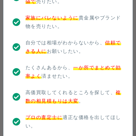
値で
売りたい。
家族にバレないように
貴金属やブランド
物を売りたい。
自分では相場がわからないから、
信頼で
きる人に
お願いしたい。
たくさんあるから、
一か所でまとめて効
率よく
済ませたい。
高価買取してくれるところを探して、
複
数の相見積もりは大変
。
プロの査定士に
適正な価格を出してほし
い。