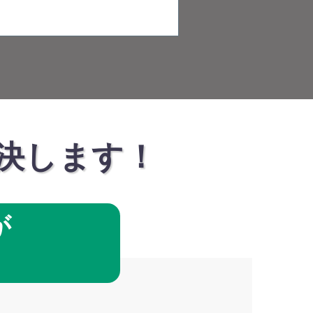
決します！
が