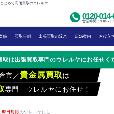
まとめて高価買取のウレルヤ
0120-014-
営業時間：9:00 - 19
実績
買取事例
出張買取の流れ
店舗案内
お役立
買取は出張買取専門のウレルヤにお任せく
貴金属買取
倉市／
は
取
専門 ウレルヤにお任せ！
レルヤでラクラク買取
と
即日対応
のウレルヤにご