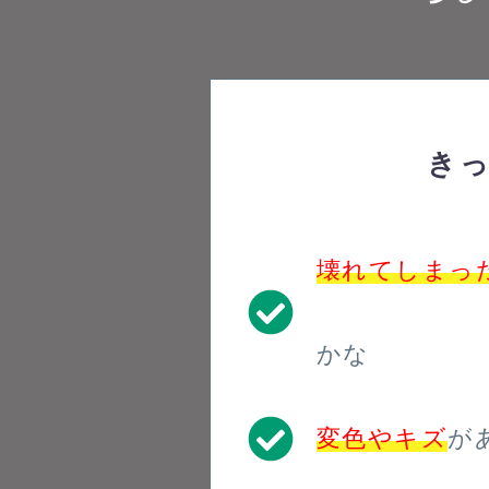
き
壊れてしまっ
かな
変色やキズ
が