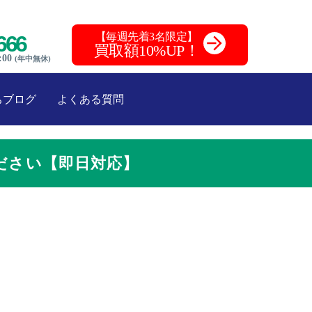
【毎週先着3名限定】
666
買取額10%UP！
:00
(年中無休)
ちブログ
よくある質問
ださい【即日対応】