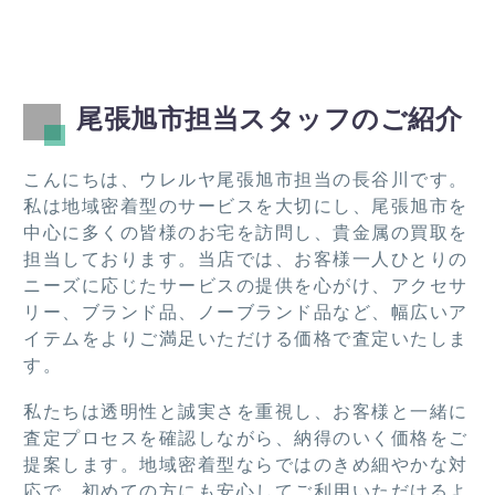
す。
蔵
買取
ゲ
また
庫、
りを
ム
機会
ベッ
して
買
あれ
ド、
くだ
取
尾張旭市担当スタッフのご紹介
ばお
テレ
さり
て
願い
ビ、
まし
た
した
棚類
た。
き
こんにちは、ウレルヤ尾張旭市担当の長谷川です。
いで
を引
この
し
私は地域密着型のサービスを大切にし、尾張旭市を
す！
き取
度は
た
中心に多くの皆様のお宅を訪問し、貴金属の買取を
って
あり
担当しております。当店では、お客様一人ひとりの
いた
がと
ニーズに応じたサービスの提供を心がけ、アクセサ
だき
うご
リー、ブランド品、ノーブランド品など、幅広いア
あり
ざい
イテムをよりご満足いただける価格で査定いたしま
がと
まし
す。
うご
た。
私たちは透明性と誠実さを重視し、お客様と一緒に
ざい
査定プロセスを確認しながら、納得のいく価格をご
ま
提案します。地域密着型ならではのきめ細やかな対
す。
応で、初めての方にも安心してご利用いただけるよ