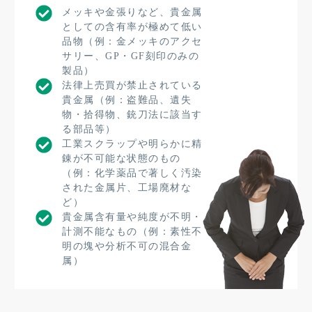
メッキや金張りなど、貴金属
としての含有率が極めて低い
品物（例：金メッキのアクセ
サリー、GP・GF刻印のみの
製品）
法律上売買が禁止されている
貴金属（例：盗難品、遺失
物・拾得物、銃刀法に該当す
る部品等）
工業スクラップや明らかに精
錬が不可能な状態のもの
（例：化学薬品で著しく汚染
された金属片、工場廃材な
ど）
貴金属含有量や純度が不明・
計測不能なもの（例：素性不
明の塊や分析不可の混合金
属）