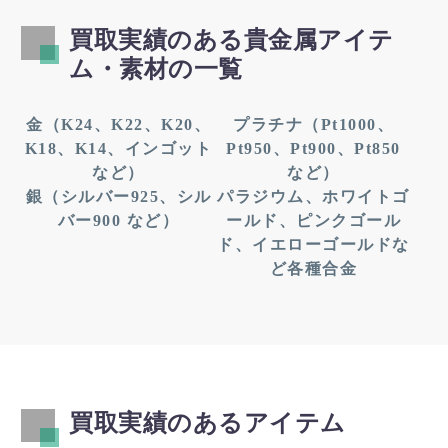
丘町北、狩宿新町、狩宿町、北原山町大久保見、北
買取実績のある貴金属アイテ
原山町陀摩屋敷、北原山町鳴湫、北原山町平池浦、
北原山町六田池、北本地ケ原町、北山町北新田、北
ム・素材の一覧
山町北山、北山町六反田、桜ケ丘町、桜ケ丘町西、
三郷町栄、三郷町角田、三郷町陶栄、三郷町富丘、
金（K24、K22、K20、
プラチナ（Pt1000、
三郷町中井田、渋川町、下井町下井、下井町刎内、
K18、K14、インゴット
Pt950、Pt900、Pt850
下井町前の上、庄中町、庄中町渋川、庄中町南島、
など）
など）
庄南町、城前町、城前町上大道、城前町城前、城前
銀（シルバー925、シル
パラジウム、ホワイトゴ
町茅池、城山町城山、城山町長池下、城山町三ツ
バー900 など）
ールド、ピンクゴール
池、城山町向ケ丘、瀬戸川町、東栄町、東名西町、
ド、イエローゴールドな
長坂町南山、西大道町五輪塚、西大道町下大道、西
ど各種合金
大道町前田、西大道町八瀬の木前、西大道町六兵衛
前、西の野町、西の野町豆塚、西山町、根の鼻町、
白鳳町、晴丘町池上、晴丘町東、東印場町、東印場
町二反田、東大久手町、東三郷町、東大道町曽我廻
間、東大道町原田、東大道町山の内、東本地ケ原
町、東山町、平子ケ丘町、平子町中通、平子町長池
買取実績のあるアイテム
上、平子町東、平子町西、平子町北、緑町緑ケ丘、
南栄町、南栄町旭ケ丘、南栄町黒石、南新町中畑、