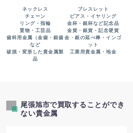
南新町白山、南原山町赤土、南原山町石原、南原山
ネックレス
ブレスレット
町南原山、南本地ケ原町、向町、吉岡町
チェーン
ピアス・イヤリング
リング・指輪
金杯・銀杯など記念品
置物・工芸品
金貨・銀貨・記念硬貨
歯科用金属（金歯・銀歯
金・銀の延べ棒・インゴ
など
ット
破損・変形した貴金属製
工業用貴金属・地金
品
尾張旭市で買取することができ
ない貴金属