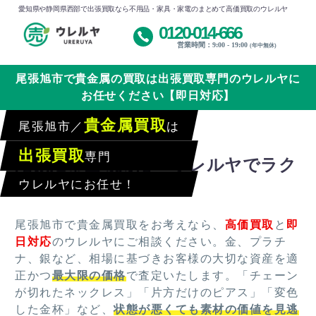
愛知県や静岡県西部で出張買取なら不用品・家具・家電のまとめて高価買取のウレルヤ
0120-014-666
営業時間：9:00 - 19:00
(年中無休)
尾張旭市で貴金属の買取は出張買取専門のウレルヤに
お任せください【即日対応】
貴金属買取
尾張旭市／
は
出張買取
専門
尾張旭市全域対応！ウレルヤでラク
ラク買取
ウレルヤにお任せ！
尾張旭市で貴金属買取をお考えなら、
高価買取
と
即
日対応
のウレルヤにご相談ください。金、プラチ
ナ、銀など、相場に基づきお客様の大切な資産を適
正かつ
最大限の価格
で査定いたします。「チェーン
が切れたネックレス」「片方だけのピアス」「変色
した金杯」など、
状態が悪くても素材の価値を見逃