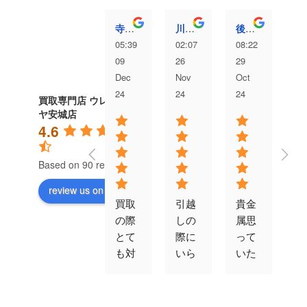
寺澤愛弥
川村洸太
後藤むぎ
05:39
02:07
08:22
04
09
26
29
13
Dec
Nov
Oct
Au
24
24
24
24
買取専門店 ウレル
ヤ安城店
4.6
Based on 90 reviews
review us on
買取
引越
貴金
対
の際
しの
属思
が
とて
際に
って
速
も対
いら
いた
す
応よ
なく
以上
エ
かっ
なっ
の値
コ
たで
た冷
段で
ン