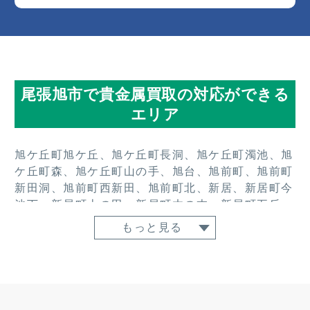
尾張旭市で貴金属買取の対応ができる
エリア
旭ケ丘町旭ケ丘、旭ケ丘町長洞、旭ケ丘町濁池、旭
ケ丘町森、旭ケ丘町山の手、旭台、旭前町、旭前町
新田洞、旭前町西新田、旭前町北、新居、新居町今
池下、新居町上の田、新居町木の本、新居町五反
田、新居町下切戸、新居町諏訪南、新居町寺田、新
もっと見る
居町西浦、新居町明才切、新居町山の田、井田町、
稲葉町、印場元町、印場元町北山、印場元町細田、
上の山町間口、上の山町山畑、大久手町一の曾、大
久手町上切戸、大久手町中松原、大塚町、柏井町弥
栄、柏井町公園通、霞ケ丘町中、霞ケ丘町南、霞ケ