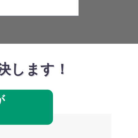
決します！
が