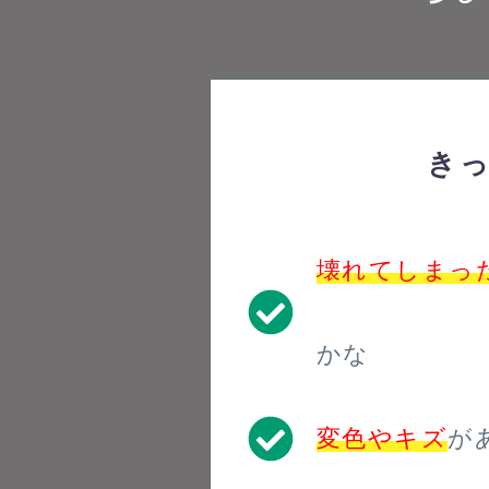
き
壊れてしまっ
かな
変色やキズ
が