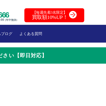
【毎週先着3名限定】
666
買取額10%UP！
:00
(年中無休)
ちブログ
よくある質問
ださい【即日対応】