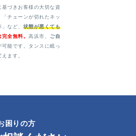
に基づきお客様の大切な資
。「チェーンが切れたネッ
杯」など、
状態が悪くても
は完全無料。
高浜市、
ご自
が可能です。タンスに眠っ
変えます。
お困りの方