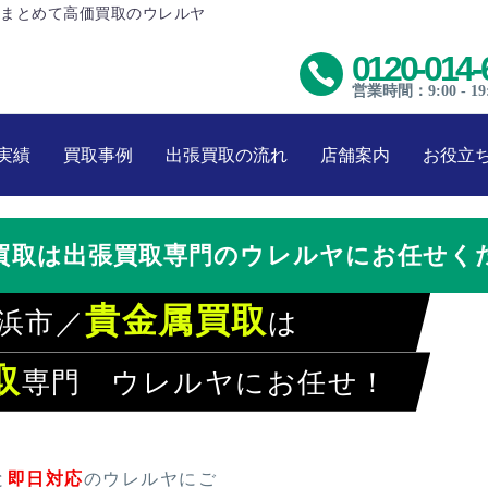
まとめて高価買取のウレルヤ
0120-014-
営業時間：9:00 - 19
実績
買取事例
出張買取の流れ
店舗案内
お役立
買取は出張買取専門のウレルヤにお任せく
貴金属買取
浜市／
は
取
専門 ウレルヤにお任せ！
レルヤでラクラク買取
と
即日対応
のウレルヤにご