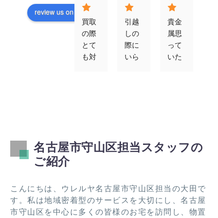
review us on
買取
引越
貴金
対
の際
しの
属思
が
とて
際に
って
速
も対
いら
いた
す
応よ
なく
以上
エ
かっ
なっ
の値
コ
たで
た冷
段で
ン
す。
蔵
買取
ゲ
また
庫、
りを
ム
機会
ベッ
して
買
あれ
ド、
くだ
取
名古屋市守山区担当スタッフの
ばお
テレ
さり
て
ご紹介
願い
ビ、
まし
た
した
棚類
た。
き
いで
を引
この
し
こんにちは、ウレルヤ名古屋市守山区担当の大田で
す！
き取
度は
た
す。私は地域密着型のサービスを大切にし、名古屋
って
あり
市守山区を中心に多くの皆様のお宅を訪問し、物置