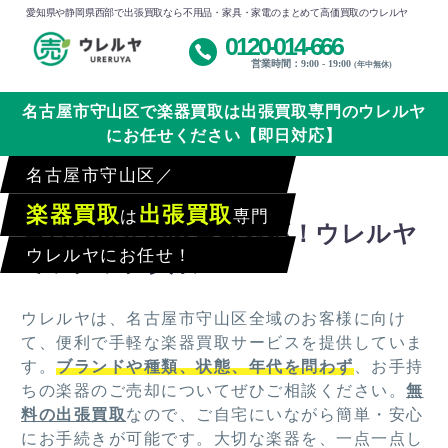
愛知県や静岡県西部で出張買取なら不用品・家具・家電のまとめて高価買取のウレルヤ
0120-014-666
営業時間：9:00 - 19:00
(年中無休)
名古屋市守山区で楽器買取は出張買取専門のウレルヤ
にお任せください【即日対応】
名古屋市守山区／
楽器買取
出張買取
は
専門
名古屋市守山区全域対応！ウレルヤ
ウレルヤにお任せ！
でラクラク買取
ウレルヤは、名古屋市守山区全域のお客様に向け
て、便利で手軽な楽器買取サービスを提供していま
す。
ブランドや種類、状態、年代を問わず
、お手持
ちの楽器のご売却についてぜひご相談ください。
無
料の出張買取
なので、ご自宅にいながら簡単・安心
にお手続きが可能です。大切な楽器を、一点一点し