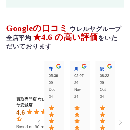
Googleの口コミ
ウレルヤグループ
★4.6 の高い評価
全店平均
をいた
だいております
寺澤愛弥
川村洸太
後藤むぎ
05:39
02:07
08:22
04
09
26
29
13
Dec
Nov
Oct
Au
24
24
24
24
買取専門店 ウレル
ヤ安城店
4.6
Based on 90 reviews