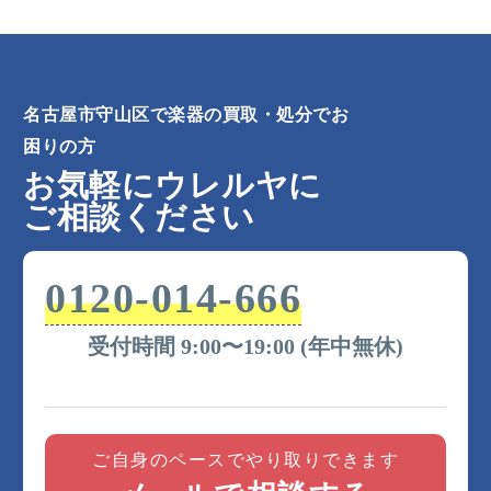
根、更屋敷、四軒家、下志段味、白沢町、城土町、
城南町、新城、新守町、新守西、新守山、翠松園、
瀬古（大字）、瀬古（丁目）、瀬古東、大永寺町、
高島町、茶臼前、長栄、鼓が丘、東禅寺、鳥神町、
名古屋市守山区で楽器の買取・処分でお
鳥羽見、苗代、中志段味、中新、永森町、西川原
町、西城、西新、西島町、廿軒家、白山、八反、花
困りの方
咲台、原境町、東山町、菱池町、日の後、平池東、
お気軽にウレルヤに
深沢、弁天が丘、本地が丘、町南、町北、松坂町、
ご相談ください
緑ケ丘、向台、村合町、村前町、元郷、森孝、森孝
東、守牧町、森宮町、守山（丁目）、守山（番
地）、八剣、野萩町、藪田町、百合が丘、竜泉寺、
0120-014-666
脇田町
受付時間 9:00〜19:00 (年中無休)
ご自身のペースでやり取りできます