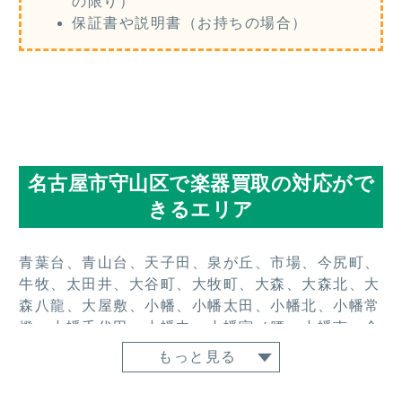
の限り）
保証書や説明書（お持ちの場合）
名古屋市守山区で楽器買取の対応がで
きるエリア
青葉台、青山台、天子田、泉が丘、市場、今尻町、
牛牧、太田井、大谷町、大牧町、大森、大森北、大
森八龍、大屋敷、小幡、小幡太田、小幡北、小幡常
燈、小幡千代田、小幡中、小幡宮ノ腰、小幡南、金
屋、上志段味、川、川上町、川北町、川西、川東
もっと見る
山、川宮町、川村町、桔梗平、喜多山、喜多山南、
吉根、吉根南、幸心、御膳洞、小六町、桜坂、笹ヶ