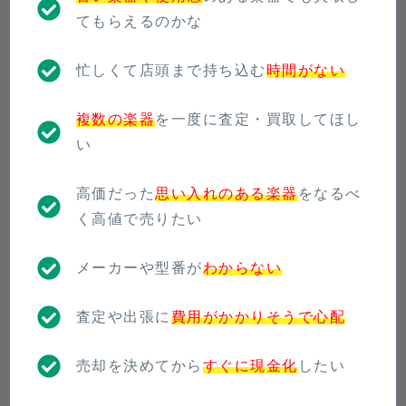
てもらえるのかな
忙しくて店頭まで持ち込む
時間がない
複数の楽器
を一度に査定・買取してほし
い
高価だった
思い入れのある楽器
をなるべ
く高値で売りたい
メーカーや型番が
わからない
査定や出張に
費用がかかりそうで心配
売却を決めてから
すぐに現金化
したい