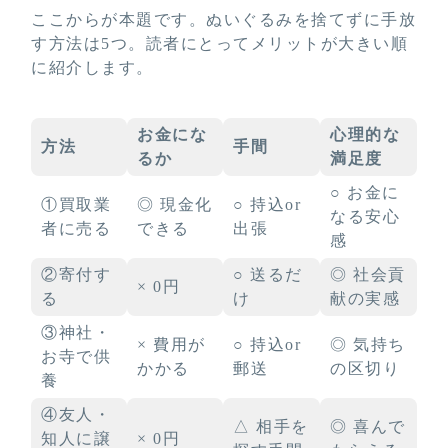
ここからが本題です。ぬいぐるみを捨てずに手放
す方法は5つ。読者にとってメリットが大きい順
に紹介します。
お金にな
心理的な
方法
手間
るか
満足度
○ お金に
①買取業
◎ 現金化
○ 持込or
なる安心
者に売る
できる
出張
感
②寄付す
○ 送るだ
◎ 社会貢
× 0円
る
け
献の実感
③神社・
× 費用が
○ 持込or
◎ 気持ち
お寺で供
かかる
郵送
の区切り
養
④友人・
△ 相手を
◎ 喜んで
知人に譲
× 0円