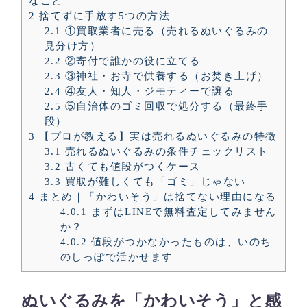
なこと
2
捨てずに手放す5つの方法
2.1
①買取業者に売る（売れるぬいぐるみの
見分け方）
2.2
②寄付で誰かの役に立てる
2.3
③神社・お寺で供養する（お焚き上げ）
2.4
④友人・知人・ジモティーで譲る
2.5
⑤自治体のゴミ回収で処分する（最終手
段）
3
【プロが教える】実は売れるぬいぐるみの特徴
3.1
売れるぬいぐるみの条件チェックリスト
3.2
古くても値段がつくケース
3.3
買取が難しくても「ゴミ」じゃない
4
まとめ｜「かわいそう」は捨てない理由になる
4.0.1
まずはLINEで無料査定してみません
か？
4.0.2
値段がつかなかったものは、いのち
のしっぽで活かせます
ぬいぐるみを「かわいそう」と感