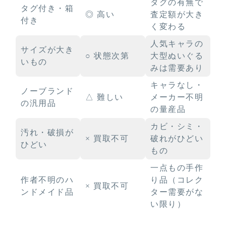
タグの有無で
タグ付き・箱
◎ 高い
査定額が大き
付き
く変わる
人気キャラの
サイズが大き
○ 状態次第
大型ぬいぐる
いもの
みは需要あり
キャラなし・
ノーブランド
△ 難しい
メーカー不明
の汎用品
の量産品
カビ・シミ・
汚れ・破損が
× 買取不可
破れがひどい
ひどい
もの
一点もの手作
作者不明のハ
り品（コレク
× 買取不可
ンドメイド品
ター需要がな
い限り）