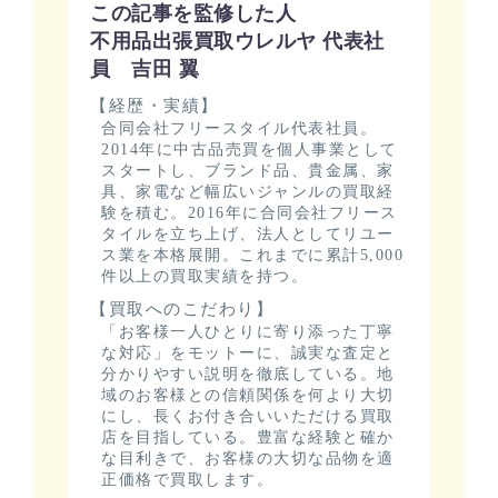
この記事を監修した人
不用品出張買取ウレルヤ 代表社
員 吉田 翼
【経歴・実績】
合同会社フリースタイル代表社員。
2014年に中古品売買を個人事業として
スタートし、ブランド品、貴金属、家
具、家電など幅広いジャンルの買取経
験を積む。2016年に合同会社フリース
タイルを立ち上げ、法人としてリユー
ス業を本格展開。これまでに累計5,000
件以上の買取実績を持つ。
【買取へのこだわり】
「お客様一人ひとりに寄り添った丁寧
な対応」をモットーに、誠実な査定と
分かりやすい説明を徹底している。地
域のお客様との信頼関係を何より大切
にし、長くお付き合いいただける買取
店を目指している。豊富な経験と確か
な目利きで、お客様の大切な品物を適
正価格で買取します。