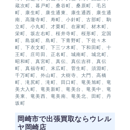
蔵次町、暮戸町、桑谷町、桑原町、毛呂
町、康生町、康生通東、康生通西、康生通
南、高隆寺町、寿町、小針町、古部町、駒
立町、小丸町、才栗町、在家町、材木町、
栄町、坂左右町、桜井寺町、桜形町、定国
町、島坂町、島町、下青野町、下佐々木
町、下衣文町、下三ツ木町、下和田町、十
王町、庄司田、正名町、城南町、城北町、
昭和町、真宮町、真伝、真伝吉祥、真伝
町、真福寺町、末広町、菅生町、須淵町、
千万町町、外山町、大樹寺、大門、高橋
町、滝尻町、滝町、田口町、竜美旭町、竜
美大入町、竜美新町、竜美台、竜美中、竜
美東、竜美西、竜美南、竜美北、田町、丹
坂町
岡崎市で出張買取ならウレル
ヤ岡崎店