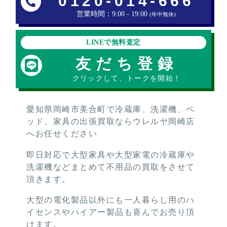
0120-014-666
営業時間：9:00 - 19:00
(年中無休)
LINEで無料査定
友だち登録
クリックして、トークを開始！
愛知県岡崎市美合町で冷蔵庫、洗濯機、ベ
ッド、家具の出張買取ならウレルヤ岡崎店
へお任せください
即日対応で大型家具や大型家電の冷蔵庫や
洗濯機などまとめて不用品の買取をさせて
頂きます。
大型の電化製品以外にも一人暮らし用のハ
イセンスやハイアー製品も喜んでお売り頂
けます。