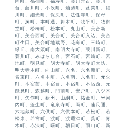
岡町、福桶町、福寿町、藤川荒古、藤川
台、藤川町、不吹町、舳越町、蓬莱町、細
川町、細光町、保久町、法性寺町、保母
町、洞町、本町通、舞木町、牧平町、牧御
堂町、松橋町、松本町、丸山町、美合新
町、美合西町、美合町、美合町入込、美合
町生田、美合町地蔵野、花崗町、三崎町、
緑丘、南大須町、南明大寺町、蓑川新町、
蓑川町、みはらし台、宮石町、宮崎町、宮
地町、明見町、明大寺町、明大寺町大圦、
明大寺本町、向山町、六名、六名新町、六
名東町、六名本町、六名南、六名町、元欠
町、本宿茜、本宿台、本宿町、本宿西、元
能見町、森越町、門前町、安戸町、八ツ木
町、矢作町、薮田、山綱町、祐金町、米河
内町、蓬生町、竜泉寺町、両町、連尺通、
六地蔵町、六供町、六供本町、若松町、若
松東、若宮町、渡町、渡通津町、葵町、青
木町、赤渋町、曙町、朝日町、雨山町、新