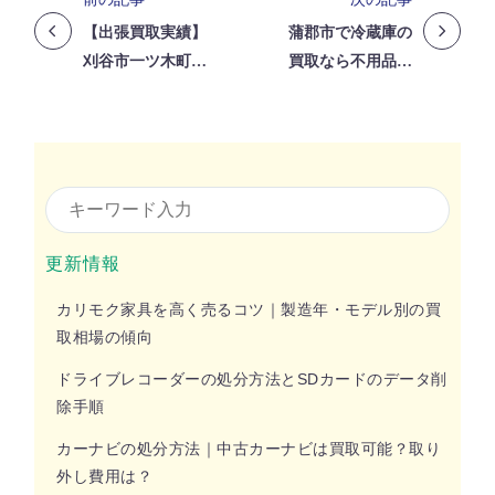
【出張買取実績】
蒲郡市で冷蔵庫の
刈谷市一ツ木町で
買取なら不用品出
洗濯機、冷蔵庫、
張買取のウレルヤ
ベッド、家具の不
蒲郡店
用品出張買取なら
ウレルヤ刈谷店へ
お任せ下さい
更新情報
カリモク家具を高く売るコツ｜製造年・モデル別の買
取相場の傾向
ドライブレコーダーの処分方法とSDカードのデータ削
除手順
カーナビの処分方法｜中古カーナビは買取可能？取り
外し費用は？