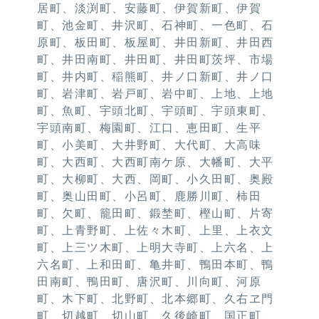
居町、淡渕町、安藤町、伊賀新町、伊賀
町、池金町、井沢町、石神町、一色町、石
原町、板田町、板屋町、井田新町、井田西
町、井田南町、井田町、井田町茨坪、市場
町、井内町、稲熊町、井ノ口新町、井ノ口
町、岩津町、岩戸町、岩中町、上地、上地
町、魚町、宇頭北町、宇頭町、宇頭東町、
宇頭南町、梅園町、江口、恵田町、生平
町、小美町、大井野町、大代町、大高味
町、大西町、大西町南ケ原、大幡町、大平
町、大柳町、大西、岡町、小久田町、奥殿
町、奥山田町、小呂町、鹿勝川町、柿田
町、欠町、籠田町、鍛埜町、樫山町、片寄
町、上青野町、上佐々木町、上里、上衣文
町、上三ツ木町、上明大寺町、上六名、上
六名町、上和田町、亀井町、鴨田本町、鴨
田南町、鴨田町、唐沢町、川向町、河原
町、木下町、北野町、北本郷町、久右ヱ門
町、切越町、切山町、久後崎町、国正町、