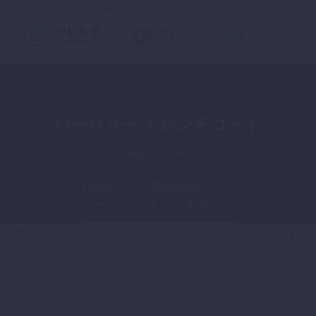
愛知県や静岡県西部で出張買取なら不用品・家具・家電のまとめて高価買取のウレルヤ
0120-014-666
営業時間：9:00 - 19:00
(年中無休)
バーバリー トレンチコート
買取価格：13000円
Home
買取実績
バーバリー トレンチコート


アパレル