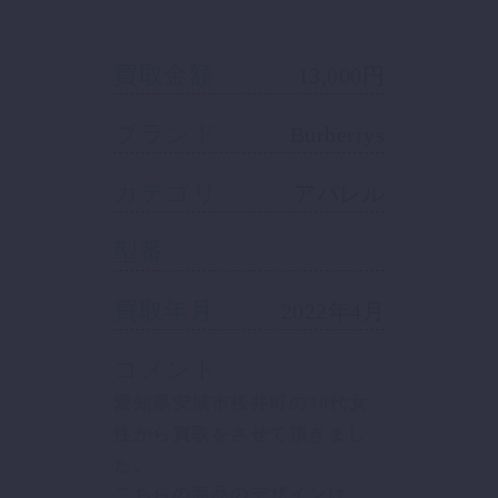
買取金額
13,000円
ブランド
Burberrys
カテゴリ
アパレル
型番
買取年月
2022年4月
コメント
愛知県安城市桜井町の30代女
性から買取をさせて頂きまし
た。
こちらの商品のデザインは、