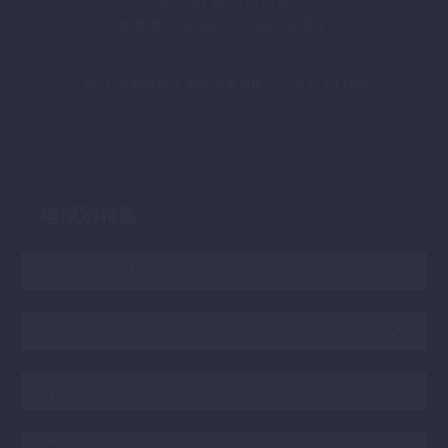
TEL：0120-014-666
営業時間：10:00～19:00（月曜休）
会社概要
｜
プライバシーポリシー
｜
お問い合わせ
© 2022 愛知県の不用品出張買取ウレルヤ all rights
reserved.
地域別特集
ホイール買取
不用品買取
指輪買取