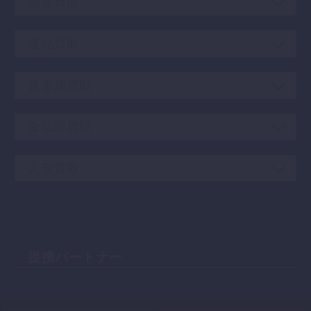
物置買取
遺品買取
貴金属買取
金仏壇買取
人形買取
提携パートナー