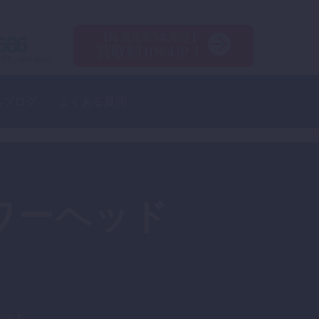
【毎週先着3名限定】
666
買取額10%UP！
:00
(年中無休)
ちブログ
よくある質問
ワーヘッド
ヘッド