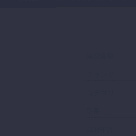
買取金額
ブランド
カテゴリ
型番
買取年月