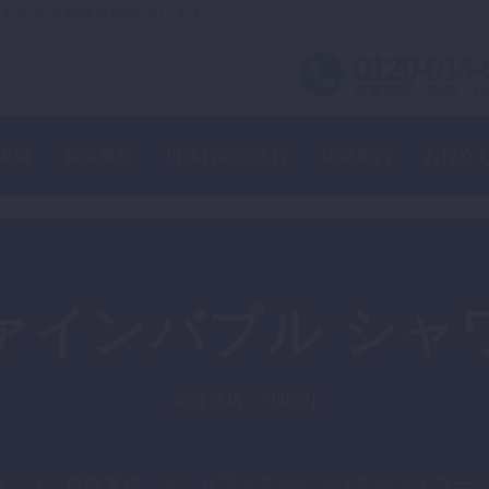
まとめて高価買取のウレルヤ
0120-014-
営業時間：9:00 - 19
実績
買取事例
出張買取の流れ
店舗案内
お役立
ァインバブル シャ
買取価格：7000円
e
買取実績
リファファインバブル シャワー