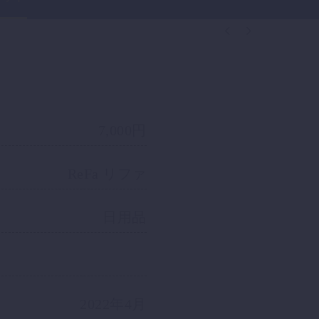


7,000円
ReFa リファ
日用品
2022年4月