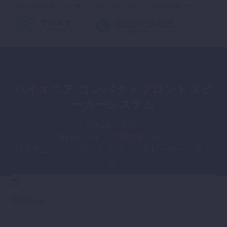
愛知県や静岡県西部で出張買取なら不用品・家具・家電のまとめて高価買取のウレルヤ
0120-014-666
営業時間：9:00 - 19:00
(年中無休)
パイオニア コンパクトフロントスピ
ーカーシステム
買取価格：10000円
Home
買取実績
パイオニア コンパクトフロントスピーカーシステ
ム


電化製品