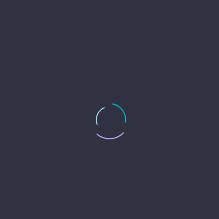
大工道具・工具セット 大量
買取価格：1000円
シルバニアファミリー 森の学校
買取価格：1800円
チャイルドシート