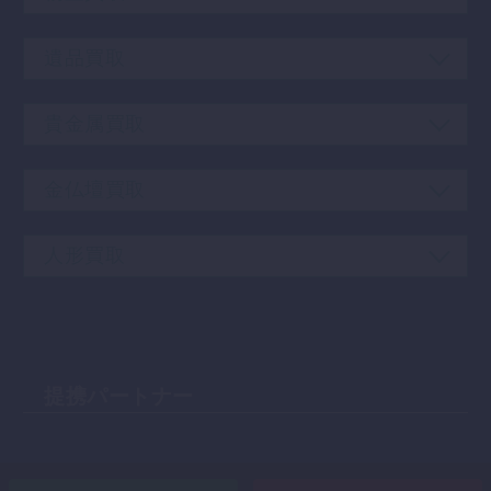
遺品買取
貴金属買取
金仏壇買取
人形買取
提携パートナー