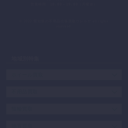
営業時間：10:00～19:00（月曜休）
会社概要
｜
プライバシーポリシー
｜
お問い合わせ
© 2022 愛知県の不用品出張買取ウレルヤ all rights
reserved.
地域別特集
ホイール買取
不用品買取
指輪買取
物置買取