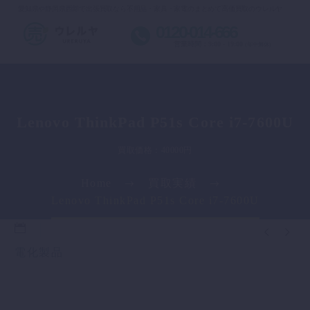
愛知県や静岡県西部で出張買取なら不用品・家具・家電のまとめて高価買取のウレルヤ
0120-014-666
営業時間：9:00 - 19:00
(年中無休)
Lenovo ThinkPad P51s Core i7-7600U
買取価格：40000円
Home
買取実績
Lenovo ThinkPad P51s Core i7-7600U


電化製品