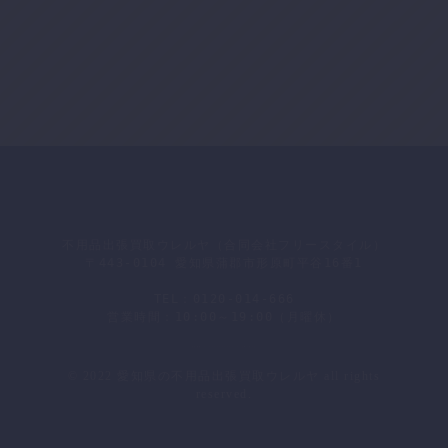
不用品出張買取ウレルヤ（合同会社フリースタイル）
〒443-0104 愛知県蒲郡市形原町平谷16番1
TEL：0120-014-666
営業時間：10:00～19:00（月曜休）
会社概要
｜
プライバシーポリシー
｜
お問い合わせ
© 2022 愛知県の不用品出張買取ウレルヤ all rights
reserved.