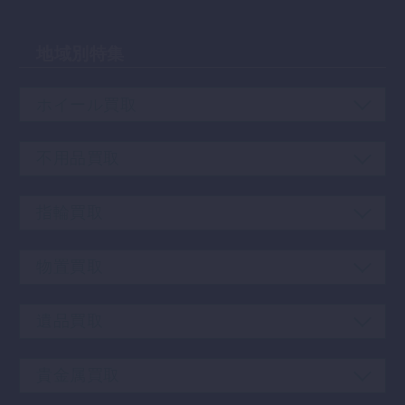
地域別特集
ホイール買取
不用品買取
指輪買取
物置買取
遺品買取
貴金属買取