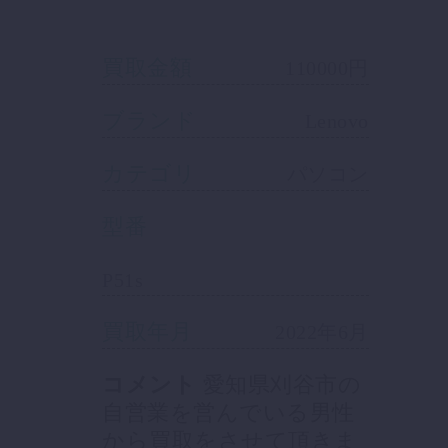
買取金額
110000円
ブランド
Lenovo
カテゴリ
パソコン
型番
P51s
買取年月
2022年6月
コメント
愛知県刈谷市の
自営業を営んでいる男性
から買取をさせて頂きま