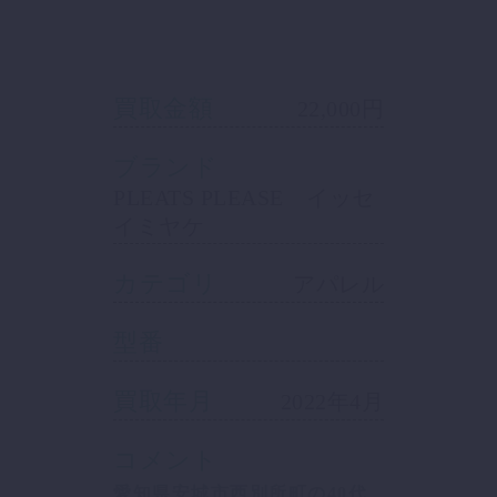
買取金額
22,000円
ブランド
PLEATS PLEASE イッセ
イミヤケ
カテゴリ
アパレル
型番
買取年月
2022年4月
コメント
愛知県安城市西別所町の40代