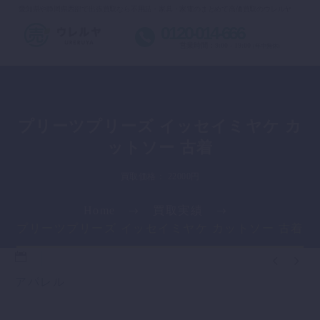
愛知県や静岡県西部で出張買取なら不用品・家具・家電のまとめて高価買取のウレルヤ
0120-014-666
営業時間：9:00 - 19:00
(年中無休)
プリーツプリーズ イッセイミヤケ カ
ットソー 古着
買取価格： 22000円
Home
買取実績
プリーツプリーズ イッセイミヤケ カットソー 古着


アパレル