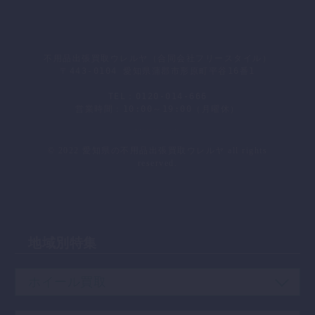
不用品出張買取ウレルヤ（合同会社フリースタイル）
〒443-0104 愛知県蒲郡市形原町平谷16番1
TEL：0120-014-666
営業時間：10:00～19:00（月曜休）
会社概要
｜
プライバシーポリシー
｜
お問い合わせ
© 2022 愛知県の不用品出張買取ウレルヤ all rights
reserved.
地域別特集
ホイール買取