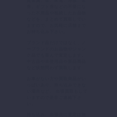
貴金属、金、家電、洋服、金
券、ギフト券などの不要にな
った不用品や相続したお品物
などを、まとめて買取してい
ますので、お気軽に店舗まで
お持ち込み下さい。
ブランド品だけではなく、ノ
ーブランドのお品物やジャン
ク品でも喜んで査定します。
中古品や未使用品や新品商品
など状態問わず買取します
お車がない方や買取商品がい
っぱいあり、持ち込みできな
い場合など、 出張買取もして
いますので是非ご連絡下さ
い。
持ち込み、出張共に査定は無