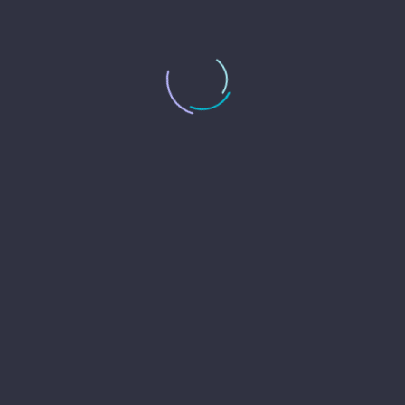
ロックグラス
買取価格：2000円
大工道具・工具セット 大量
買取価格：1000円
シルバニアファミリー 森の学校