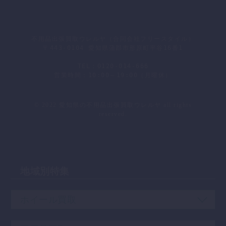
不用品出張買取ウレルヤ（合同会社フリースタイル）
〒443-0104 愛知県蒲郡市形原町平谷16番1
TEL：0120-014-666
営業時間：10:00～19:00（月曜休）
会社概要
｜
プライバシーポリシー
｜
お問い合わせ
© 2022 愛知県の不用品出張買取ウレルヤ all rights
reserved.
地域別特集
ホイール買取