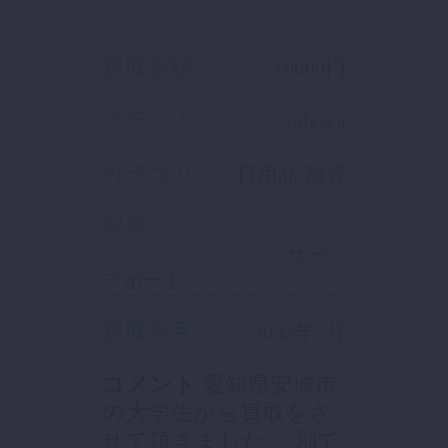
買取金額
19000円
ブランド
odysea
カテゴリ
日用品/雑貨
型番
サー
フボード
買取年月
2022年7月
コメント
愛知県安城市
の大学生から買取をさ
せて頂きました。 別で