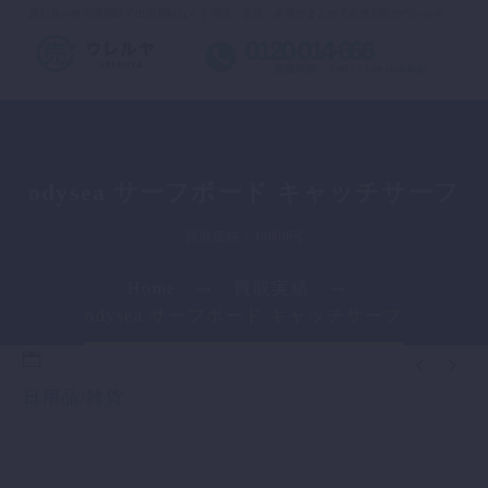
愛知県や静岡県西部で出張買取なら不用品・家具・家電のまとめて高価買取のウレルヤ
0120-014-666
営業時間：9:00 - 19:00
(年中無休)
odysea サーフボード キャッチサーフ
買取価格：19000円
Home
買取実績
odysea サーフボード キャッチサーフ


日用品/雑貨