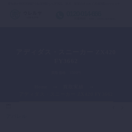
愛知県や静岡県西部で出張買取なら不用品・家具・家電のまとめて高価買取のウレルヤ
0120-014-666
営業時間：9:00 - 19:00
(年中無休)
アディダス・スニーカー ZX420
FY3662
買取価格：3500円
Home
買取実績
アディダス・スニーカー ZX420 FY3662


アパレル