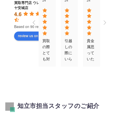
24
24
24
24
買取専門店 ウレル
ヤ安城店
4.6
Based on 90 reviews
review us on
買取
引越
貴金
対
の際
しの
属思
が
とて
際に
って
速
も対
いら
いた
す
応よ
なく
以上
エ
かっ
なっ
の値
コ
たで
た冷
段で
ン
す。
蔵
買取
ゲ
また
庫、
りを
ム
機会
ベッ
して
買
あれ
ド、
くだ
取
知立市担当スタッフのご紹介
ばお
テレ
さり
て