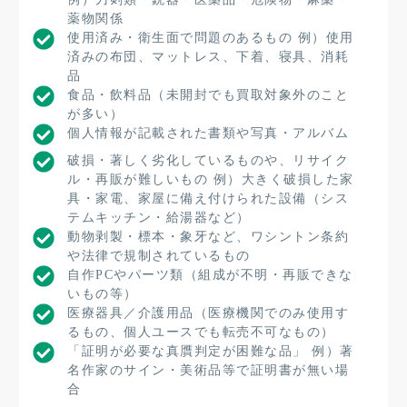
薬物関係
使用済み・衛生面で問題のあるもの 例）使用
済みの布団、マットレス、下着、寝具、消耗
品
食品・飲料品（未開封でも買取対象外のこと
が多い）
個人情報が記載された書類や写真・アルバム
破損・著しく劣化しているものや、リサイク
ル・再販が難しいもの 例）大きく破損した家
具・家電、家屋に備え付けられた設備（シス
テムキッチン・給湯器など）
動物剥製・標本・象牙など、ワシントン条約
や法律で規制されているもの
自作PCやパーツ類（組成が不明・再販できな
いもの等）
医療器具／介護用品（医療機関でのみ使用す
るもの、個人ユースでも転売不可なもの）
「証明が必要な真贋判定が困難な品」 例）著
名作家のサイン・美術品等で証明書が無い場
合