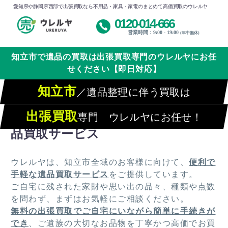
愛知県や静岡県西部で出張買取なら不用品・家具・家電のまとめて高価買取のウレルヤ
0120-014-666
営業時間：9:00 - 19:00
(年中無休)
知立市で遺品の買取は出張買取専門のウレルヤにお任
せください【即日対応】
知立市
／遺品整理に伴う買取は
出張買取
専門 ウレルヤにお任せ！
想い出を大切に、知立市で安心の遺
品買取サービス
ウレルヤは、知立市全域のお客様に向けて、
便利で
手軽な遺品買取サービス
をご提供しています。
ご自宅に残された家財や思い出の品々、種類や点数
を問わず、まずはお気軽にご相談ください。
無料の出張買取でご自宅にいながら簡単に手続きが
でき
、ご遺族の大切なお品物を丁寧かつ高価でお買