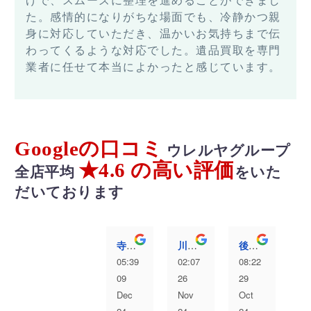
げで、スムーズに整理を進めることができまし
た。感情的になりがちな場面でも、冷静かつ親
身に対応していただき、温かいお気持ちまで伝
わってくるような対応でした。遺品買取を専門
業者に任せて本当によかったと感じています。
Googleの口コミ
ウレルヤグループ
★4.6 の高い評価
全店平均
をいた
だいております
寺澤愛弥
川村洸太
後藤むぎ
05:39
02:07
08:22
04
09
26
29
13
Dec
Nov
Oct
Au