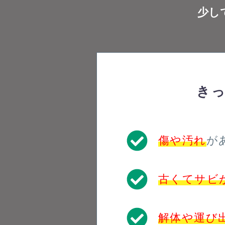
少し
き
傷や汚れ
が
古くてサビ
解体や運び