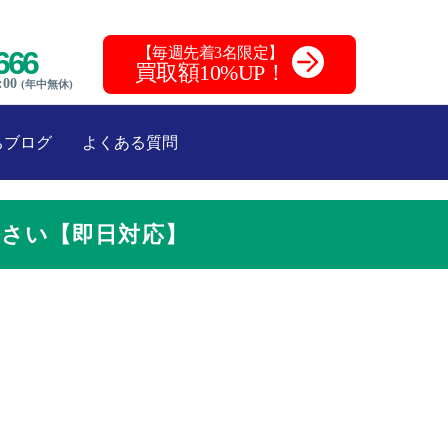
【毎週先着3名限定】
666
買取額10%UP！
:00
(年中無休)
ちブログ
よくある質問
さい【即日対応】