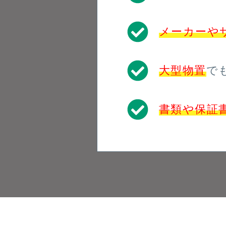
メーカーや
大型物置
で
書類や保証