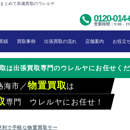
まとめて高価買取のウレルヤ
0120-014-
営業時間：9:00 - 19
実績
買取事例
出張買取の流れ
店舗案内
お役立
買取は出張買取専門のウレルヤにお任せくだ
物置買取
熱海市／
は
取
専門 ウレルヤにお任せ！
レルヤでラクラク買取
便利で手軽な物置買取サー