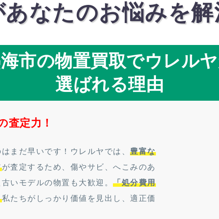
があなたのお悩みを解
熱海市の物置買取でウレルヤ
選ばれる理由
の査定力！
のはまだ早いです！ウレルヤでは、
豊富な
フ
が査定するため、傷やサビ、へこみのあ
た古いモデルの物置も大歓迎。
「処分費用
。
私たちがしっかり価値を見出し、適正価