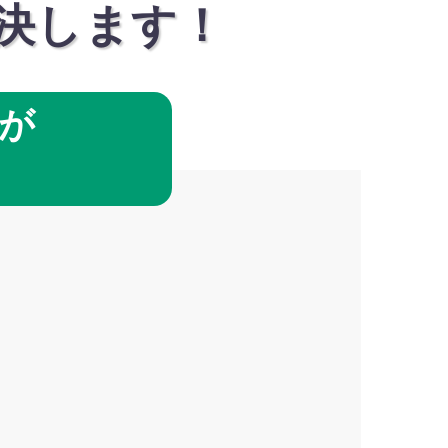
決します！
が