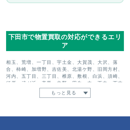
下田市で物置買取の対応ができるエリ
ア
相玉、荒増、一丁目、宇土金、大賀茂、大沢、落
合、柿崎、加増野、吉佐美、北湯ケ野、旧岡方村、
河内、五丁目、三丁目、椎原、敷根、白浜、須崎、
須原、武ガ浜、高馬、立野、田牛、中、西中、西本
郷、二丁目、東中、東本郷、堀之内、本郷、箕作、
もっと見る
横川、四丁目、蓮台寺、六丁目