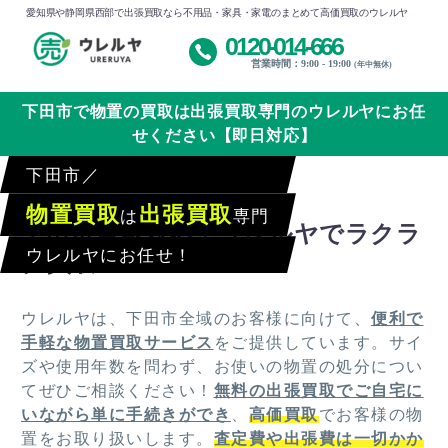
愛知県や静岡県西部で出張買取なら不用品・家具・家電のまとめて高価買取のウレルヤ
0120-014-666
営業時間：9:00 - 19:00
(年中無休)
下田市で物置の買取は出張買取専門のウレルヤにお任
せください【即日対応】
下田市／
物置買取
出張買取
は
専門
下田市全域対応！ウレルヤでラクラ
ウレルヤにお任せ！
ク買取
ウレルヤは、下田市全域のお客様に向けて、
便利で
手軽な物置買取サービス
をご提供しています。サイ
ズや使用年数を問わず、お使いの物置の処分につい
てぜひご相談ください！
無料の出張買取でご自宅に
いながら単に手続きができ
、
高価買取
でお客様の物
置をお取り扱いします。
査定費や出張費は一切かか