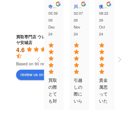
寺澤愛弥
川村洸太
後藤むぎ
05:39
02:07
08:22
04
09
26
29
13
Dec
Nov
Oct
Au
24
24
24
24
買取専門店 ウレル
ヤ安城店
4.6
Based on 90 reviews
review us on
買取
引越
貴金
対
の際
しの
属思
が
とて
際に
って
速
も対
いら
いた
す
応よ
なく
以上
エ
かっ
なっ
の値
コ
たで
た冷
段で
ン
す。
蔵
買取
ゲ