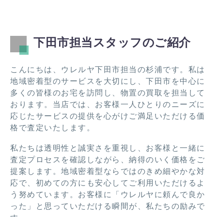
また
庫、
りを
ム
機会
ベッ
して
買
あれ
ド、
くだ
取
下田市担当スタッフのご紹介
ばお
テレ
さり
て
願い
ビ、
まし
た
した
棚類
た。
き
こんにちは、ウレルヤ下田市担当の杉浦です。私は
いで
を引
この
し
地域密着型のサービスを大切にし、下田市を中心に
す！
き取
度は
た
多くの皆様のお宅を訪問し、物置の買取を担当して
って
あり
おります。当店では、お客様一人ひとりのニーズに
いた
がと
応じたサービスの提供を心がけご満足いただける価
だき
うご
格で査定いたします。
あり
ざい
私たちは透明性と誠実さを重視し、お客様と一緒に
がと
まし
査定プロセスを確認しながら、納得のいく価格をご
うご
た。
提案します。地域密着型ならではのきめ細やかな対
ざい
応で、初めての方にも安心してご利用いただけるよ
ま
う努めています。お客様に「ウレルヤに頼んで良か
す。
った」と思っていただける瞬間が、私たちの励みで