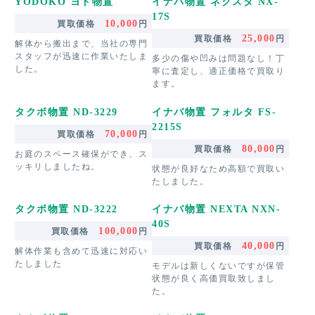
YODOKO ヨド物置
イナバ物置 ネクスタ NX-
17S
10,000
買取価格
円
25,000
買取価格
円
解体から搬出まで、当社の専門
スタッフが迅速に作業いたしま
多少の傷や凹みは問題なし！丁
した。
寧に査定し、適正価格で買取り
ます。
タクボ物置 ND-3229
イナバ物置 フォルタ FS-
2215S
70,000
買取価格
円
80,000
買取価格
円
お庭のスペース確保ができ、ス
ッキリしましたね。
状態が良好なため高額で買取い
たしました。
タクボ物置 ND-3222
イナバ物置 NEXTA NXN-
40S
100,000
買取価格
円
40,000
買取価格
円
解体作業も含めて迅速に対応い
たしました
モデルは新しくないですが保管
状態が良く高価買取致しまし
た。