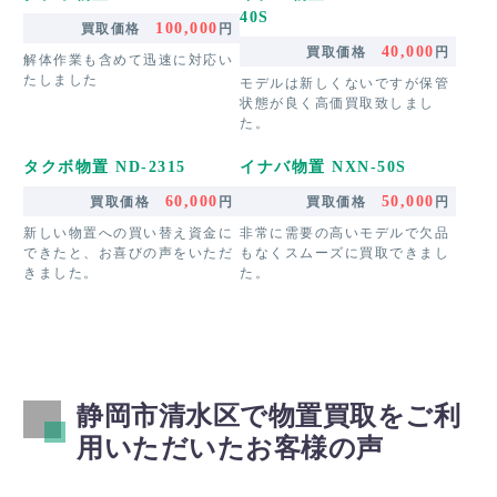
40S
100,000
買取価格
円
40,000
買取価格
円
解体作業も含めて迅速に対応い
たしました
モデルは新しくないですが保管
状態が良く高価買取致しまし
た。
タクボ物置 ND-2315
イナバ物置 NXN-50S
60,000
50,000
買取価格
円
買取価格
円
新しい物置への買い替え資金に
非常に需要の高いモデルで欠品
できたと、お喜びの声をいただ
もなくスムーズに買取できまし
きました。
た。
静岡市清水区で物置買取をご利
用いただいたお客様の声