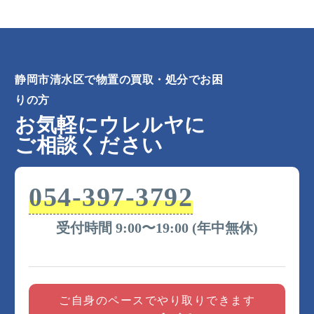
寺町、興津中町、興津本町、押切、小芝町、小島
町、小島本町、尾羽、折戸、柏尾、春日、上、上清
水町、川原町、神田町、蒲原、蒲原神沢、蒲原小
金、蒲原新栄、蒲原新田、蒲原堰沢、蒲原中、蒲原
静岡市清水区で物置の買取・処分でお困
東、北矢部、北矢部町、北脇、北脇新田、吉川、木
の下町、清地、銀座、草ケ谷、草薙、草薙一里山、
りの方
草薙北、草薙杉道、楠、楠新田、河内、港南町、小
お気軽にウレルヤに
河内、駒越、駒越北町、駒越中、駒越西、駒越東
ご相談ください
町、駒越南町、幸町、桜が丘町、桜橋町、三光町、
茂野島、宍原、渋川、島崎町、清水町、清水村松地
先新田、下清水町、下野北、下野町、下野中、下野
054-397-3792
西、下野東、下野緑町、承元寺町、庄福町、上力
町、新富町、新緑町、新港町、杉山、清開、増、袖
受付時間 9:00〜19:00 (年中無休)
師町、高橋、高橋町、高橋南町、高山、宝町、但沼
町、立花、田町、千歳町、築地町、月見町、辻、鶴
舞町、天神、天王町、天王西、天王東、天王南、
土、堂林、葛沢、殿沢、巴町、鳥坂、中河内、長
ご自身のペースでやり取りできます
崎、長崎新田、長崎南町、中之郷、中矢部町、七ツ