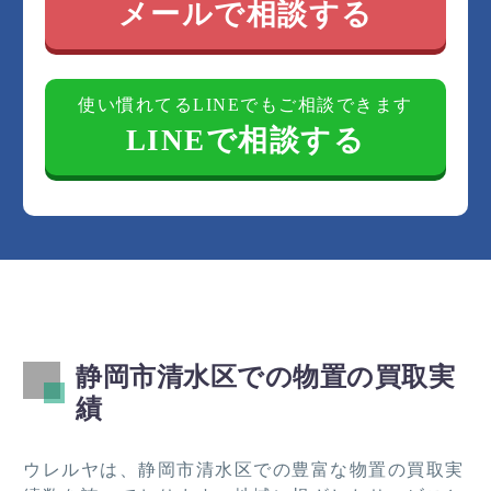
新屋、西大曲町、西久保、西里、西高町、二の丸
メールで相談する
町、布沢、沼田町、能島、蜂ケ谷、蜂ケ谷南町、浜
田町、原、半左衛門新田、東大曲町、日立町、日の
出町、平川地、広瀬、富士見町、船越、船越町、船
使い慣れてるLINEでもご相談できます
越東町、船越南町、船原、蛇塚、堀込、本郷町、本
LINEで相談する
町、真砂町、松井町、松原町、馬走、馬走北、馬走
坂の上、万世町、御門台、緑が丘町、港町、南岡
町、南矢部、美濃輪町、三保、三保松原町、宮加
三、宮下町、宮代町、向田町、迎山町、村松、村松
原、元城町、茂畑、八木間町、矢倉町、八坂北、八
坂町、八坂西町、八坂東、八坂南町、谷田、八千代
町、谷津町、山切、弥生町、山原、由比、由比阿
僧、由比今宿、由比入山、由比北田、由比寺尾、由
比西倉澤、由比西山寺、由比東倉澤、由比東山寺、
静岡市清水区での物置の買取実
由比町屋原、横砂、横砂中町、横砂西町、横砂東
町、横砂本町、横砂南町、吉原、和田島
績
ウレルヤは、静岡市清水区での豊富な物置の買取実