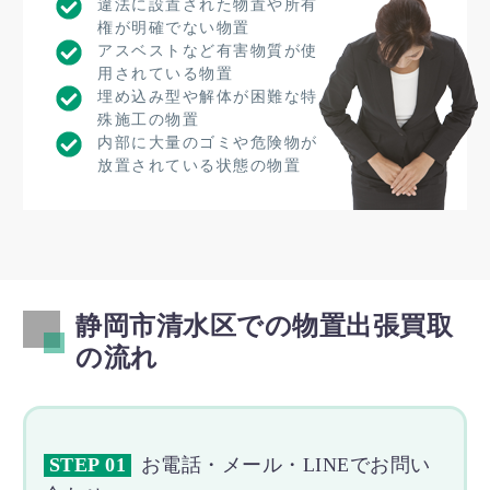
違法に設置された物置や所有
権が明確でない物置
アスベストなど有害物質が使
用されている物置
埋め込み型や解体が困難な特
殊施工の物置
内部に大量のゴミや危険物が
放置されている状態の物置
静岡市清水区での物置出張買取
の流れ
STEP 01
お電話・メール・LINEでお問い