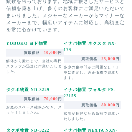
績数を誇っております。地域に根ざしたサービスと
信頼を築き上げ、多くのお客様にご満足いただいて
まいりました。メジャーなメーカーからマイナーな
メーカーまで、幅広いアイテムに対応し、高額査定
を常に心がけています。
YODOKO ヨド物置
イナバ物置 ネクスタ NX-
17S
10,000
買取価格
円
25,000
買取価格
円
解体から搬出まで、当社の専門
スタッフが迅速に作業いたしま
多少の傷や凹みは問題なし！丁
した。
寧に査定し、適正価格で買取り
ます。
タクボ物置 ND-3229
イナバ物置 フォルタ FS-
2215S
70,000
買取価格
円
80,000
買取価格
円
お庭のスペース確保ができ、ス
ッキリしましたね。
状態が良好なため高額で買取い
たしました。
タクボ物置 ND-3222
イナバ物置 NEXTA NXN-