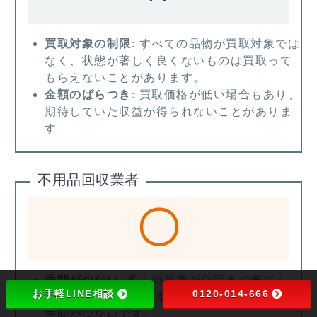
買取対象の制限
: すべての品物が買取対象では
なく、状態が著しく良くないものは買取って
もらえないことがあります。
金額のばらつき
: 買取価格が低い場合もあり、
期待していた収益が得られないことがありま
す
不用品回収業者
〇
手間が少ない
: 多くの業者が自宅まで来てく
お手軽LINE相談
0120-014-666
れ、即時に不用品を引き取ってくれるため、
手間が少ないです。