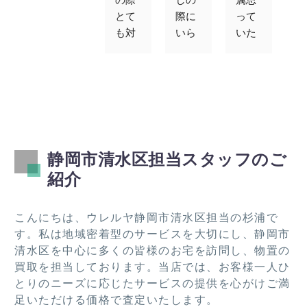
とて
際に
って
速
も対
いら
いた
す
応よ
なく
以上
エ
かっ
なっ
の値
コ
たで
た冷
段で
ン
す。
蔵
買取
ゲ
また
庫、
りを
ム
機会
ベッ
して
買
あれ
ド、
くだ
取
静岡市清水区担当スタッフのご
ばお
テレ
さり
て
紹介
願い
ビ、
まし
た
した
棚類
た。
き
いで
を引
この
し
こんにちは、ウレルヤ静岡市清水区担当の杉浦で
す！
き取
度は
た
す。私は地域密着型のサービスを大切にし、静岡市
って
あり
清水区を中心に多くの皆様のお宅を訪問し、物置の
いた
がと
買取を担当しております。当店では、お客様一人ひ
だき
うご
とりのニーズに応じたサービスの提供を心がけご満
あり
ざい
足いただける価格で査定いたします。