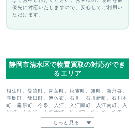
なくお申し付けください。お客様のご意向を最
優先に対応いたしますので、安心してご利用い
ただけます。
静岡市清水区で物置買取の対応ができ
るエリア
相生町、愛染町、青葉町、秋吉町、旭町、新丹谷、
淡島町、飯田町、伊佐布、石川、石川新町、石川本
町、庵原町、今泉、入江、入江岡町、入江南町、入
船町、有東坂、有度本町、梅が岡、梅ケ谷、梅田
町、上原、永楽町、江尻台町、江尻町、江尻東、恵
もっと見る
比寿町、追分、大内、大内新田、大沢町、大坪、大
手、大平、岡町、興津東町、興津井上町、興津清見