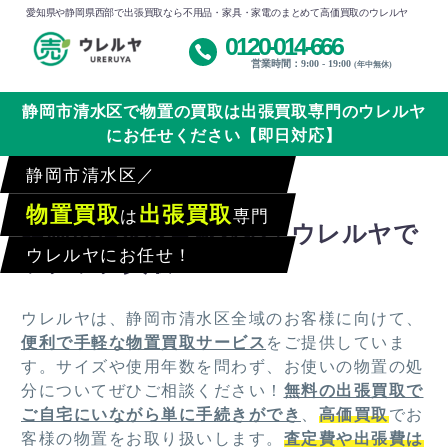
愛知県や静岡県西部で出張買取なら不用品・家具・家電のまとめて高価買取のウレルヤ
0120-014-666
営業時間：9:00 - 19:00
(年中無休)
静岡市清水区で物置の買取は出張買取専門のウレルヤ
にお任せください【即日対応】
静岡市清水区／
物置買取
出張買取
は
専門
静岡市清水区全域対応！ウレルヤで
ウレルヤにお任せ！
ラクラク買取
ウレルヤは、静岡市清水区全域のお客様に向けて、
便利で手軽な物置買取サービス
をご提供していま
す。サイズや使用年数を問わず、お使いの物置の処
分についてぜひご相談ください！
無料の出張買取で
ご自宅にいながら単に手続きができ
、
高価買取
でお
客様の物置をお取り扱いします。
査定費や出張費は