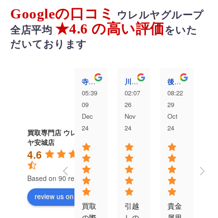
Googleの口コミ
ウレルヤグループ
★4.6 の高い評価
全店平均
をいた
だいております
寺澤愛弥
川村洸太
後藤むぎ
05:39
02:07
08:22
04
09
26
29
13
Dec
Nov
Oct
Au
24
24
24
24
買取専門店 ウレル
ヤ安城店
4.6
Based on 90 reviews
review us on
買取
引越
貴金
対
の際
しの
属思
が