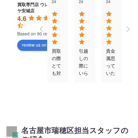
24
24
24
24
買取専門店 ウレル
ヤ安城店
4.6
Based on 90 reviews
review us on
買取
引越
貴金
対
の際
しの
属思
が
とて
際に
って
速
も対
いら
いた
す
応よ
なく
以上
エ
かっ
なっ
の値
コ
たで
た冷
段で
ン
す。
蔵
買取
ゲ
また
庫、
りを
ム
機会
ベッ
して
買
あれ
ド、
くだ
取
名古屋市瑞穂区担当スタッフの
ばお
テレ
さり
て