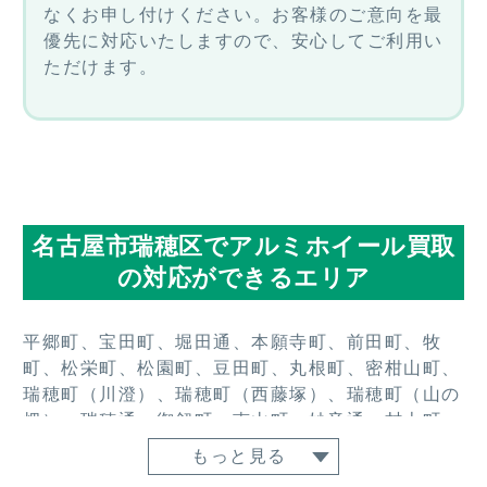
なくお申し付けください。お客様のご意向を最
優先に対応いたしますので、安心してご利用い
ただけます。
名古屋市瑞穂区でアルミホイール買取
の対応ができるエリア
平郷町、宝田町、堀田通、本願寺町、前田町、牧
町、松栄町、松園町、豆田町、丸根町、密柑山町、
瑞穂町（川澄）、瑞穂町（西藤塚）、瑞穂町（山の
畑）、瑞穂通、御劔町、南山町、妙音通、村上町、
明前町、桃園町、師長町、弥富ケ丘町、弥富町密柑
もっと見る
山、弥富町茨山、弥富町上山、弥富町紅葉園、弥富