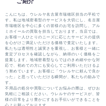
ご紹介
願い
ビ、
まし
た
した
棚類
た。
き
いで
を引
この
し
こんにちは、ウレルヤ名古屋市瑞穂区担当の平松で
す！
き取
度は
た
す。私は地域密着型のサービスを大切にし、名古屋
って
あり
市瑞穂区を中心に多くの皆様のお宅を訪問し、アル
いた
がと
ミホイールの買取を担当しております。当店では、
だき
うご
お客様一人ひとりのニーズに応じたサービスの提供
あり
ざい
を心がけご満足いただける価格で査定いたします。
がと
まし
私たちは透明性と誠実さを重視し、お客様と一緒に
うご
た。
査定プロセスを確認しながら、納得のいく価格をご
ざい
提案します。地域密着型ならではのきめ細やかな対
ま
応で、初めての方にも安心してご利用いただけるよ
す。
う努めています。お客様に「ウレルヤに頼んで良か
った」と思っていただける瞬間が、私たちの励みで
す。
不用品の処分や買取についてお悩みの際は、ぜひお
気軽にご相談ください。ウレルヤのサービスが、皆
様の日常をより豊かにするお手伝いができることを
心より願っております。