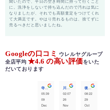
聞いたので、平日の空き時間に持って行くこと
に。洗浄をしないで持ち込んだので汚れは気に
なりましたが、それでも高額査定をつけてくれ
て大満足です。やはり売れるものは、捨てずに
売るべきだと思いましたね。
Googleの口コミ
ウレルヤグループ
★4.6 の高い評価
全店平均
をいた
だいております
寺澤愛弥
川村洸太
後藤むぎ
05:39
02:07
08:22
04
09
26
29
13
Dec
Nov
Oct
Au