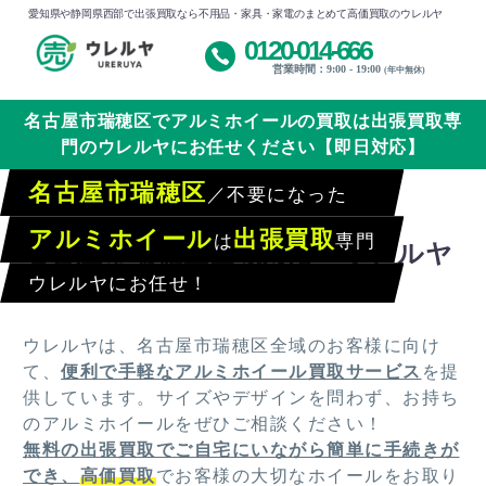
愛知県や静岡県西部で出張買取なら不用品・家具・家電のまとめて高価買取のウレルヤ
0120-014-666
営業時間：9:00 - 19:00
(年中無休)
名古屋市瑞穂区でアルミホイールの買取は出張買取専
門のウレルヤにお任せください【即日対応】
名古屋市瑞穂区
／不要になった
アルミホイール
出張買取
は
専門
名古屋市瑞穂区全域対応！ウレルヤ
でラクラク買取
ウレルヤにお任せ！
ウレルヤは、名古屋市瑞穂区全域のお客様に向け
て、
便利で手軽なアルミホイール買取サービス
を提
供しています。サイズやデザインを問わず、お持ち
のアルミホイールをぜひご相談ください！
無料の出張買取でご自宅にいながら簡単に手続きが
でき、
高価買取
でお客様の大切なホイールをお取り