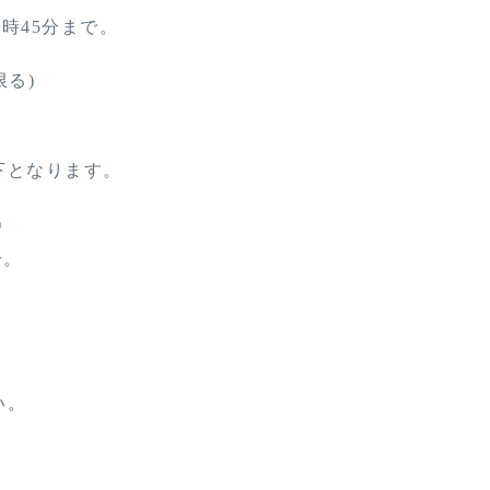
時45分まで。
限る)
下となります。
)
分。
い。