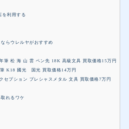
店を利用する
うならウレルヤがおすすめ
年筆 松 海 山 雲 ペン先 18K 高級文具 買取価格15万円
年筆 K18 國光 国光 買取価格14万円
 エクセプション プレシャスメタル 文具 買取価格7万円
い取れるワケ