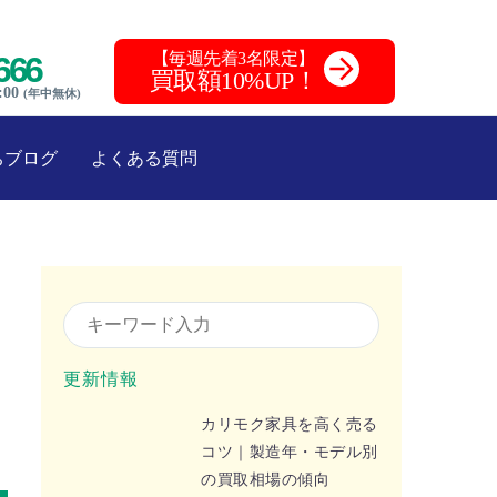
【毎週先着3名限定】
666
買取額10%UP！
:00
(年中無休)
ちブログ
よくある質問
更新情報
カリモク家具を高く売る
コツ｜製造年・モデル別
の買取相場の傾向