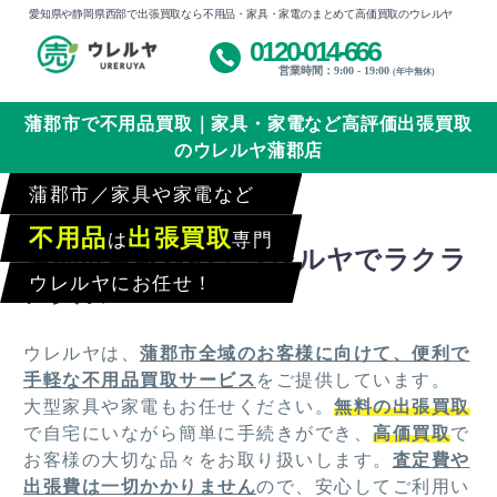
愛知県や静岡県西部で出張買取なら不用品・家具・家電のまとめて高価買取のウレルヤ
0120-014-666
営業時間：9:00 - 19:00
(年中無休)
蒲郡市で不用品買取｜家具・家電など高評価出張買取
のウレルヤ蒲郡店
蒲郡市／家具や家電など
不用品
出張買取
は
専門
蒲郡市全域対応！ウレルヤでラクラ
ウレルヤにお任せ！
ク買取
ウレルヤは、
蒲郡市全域のお客様に向けて、便利で
手軽な不用品買取サービス
をご提供しています。
大型家具や家電もお任せください。
無料の出張買取
で自宅にいながら簡単に手続きができ、
高価買取
で
お客様の大切な品々をお取り扱いします。
査定費や
出張費は一切かかりません
ので、安心してご利用い