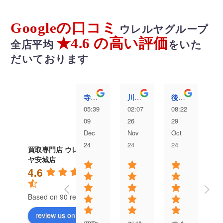
Googleの口コミ
ウレルヤグループ
★4.6 の高い評価
全店平均
をいた
だいております
寺澤愛弥
川村洸太
後藤むぎ
05:39
02:07
08:22
04
09
26
29
13
Dec
Nov
Oct
Au
24
24
24
24
買取専門店 ウレル
ヤ安城店
4.6
Based on 90 reviews
review us on