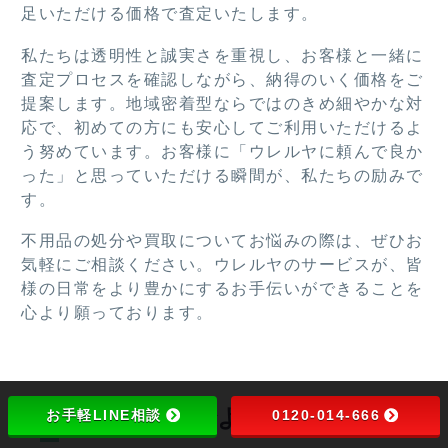
あり
ざい
足いただける価格で査定いたします。
がと
まし
私たちは透明性と誠実さを重視し、お客様と一緒に
うご
た。
査定プロセスを確認しながら、納得のいく価格をご
ざい
提案します。地域密着型ならではのきめ細やかな対
ま
応で、初めての方にも安心してご利用いただけるよ
す。
う努めています。お客様に「ウレルヤに頼んで良か
った」と思っていただける瞬間が、私たちの励みで
す。
不用品の処分や買取についてお悩みの際は、ぜひお
気軽にご相談ください。ウレルヤのサービスが、皆
様の日常をより豊かにするお手伝いができることを
心より願っております。
不用品買取でよくある質問
お手軽LINE相談
0120-014-666