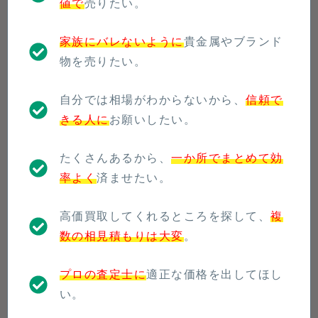
値で
売りたい。
家族にバレないように
貴金属やブランド
物を売りたい。
自分では相場がわからないから、
信頼で
きる人に
お願いしたい。
たくさんあるから、
一か所でまとめて効
率よく
済ませたい。
高価買取してくれるところを探して、
複
数の相見積もりは大変
。
プロの査定士に
適正な価格を出してほし
い。