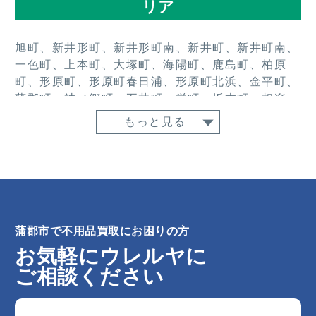
リア
旭町、新井形町、新井形町南、新井町、新井町南、
一色町、上本町、大塚町、海陽町、鹿島町、柏原
町、形原町、形原町春日浦、形原町北浜、金平町、
蒲郡町、神ノ郷町、五井町、栄町、坂本町、相楽
町、神明町、神明町東、清田町、宝町、竹島町、竹
もっと見る
谷町、中央本町、豊岡町、西浦町、西迫町、浜町、
平田町、拾石町、府相町、堀込町、本町、本町東、
松原町、丸山町、水竹町、緑町、港町、三谷北通、
三谷町、宮成町、御幸町、元町、八百富町
蒲郡市で不用品買取にお困りの方
お気軽にウレルヤに
ご相談ください