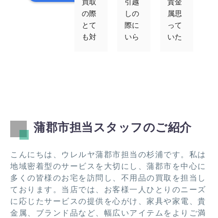
買取
引越
貴金
対
の際
しの
属思
が
とて
際に
って
速
も対
いら
いた
す
応よ
なく
以上
エ
かっ
なっ
の値
コ
たで
た冷
段で
ン
す。
蔵
買取
ゲ
また
庫、
りを
ム
機会
ベッ
して
買
あれ
ド、
くだ
取
蒲郡市担当スタッフのご紹介
ばお
テレ
さり
て
願い
ビ、
まし
た
した
棚類
た。
き
こんにちは、ウレルヤ蒲郡市担当の杉浦です。私は
いで
を引
この
し
地域密着型のサービスを大切にし、蒲郡市を中心に
す！
き取
度は
た
多くの皆様のお宅を訪問し、不用品の買取を担当し
って
あり
ております。当店では、お客様一人ひとりのニーズ
いた
がと
に応じたサービスの提供を心がけ、家具や家電、貴
だき
うご
金属、ブランド品など、幅広いアイテムをよりご満