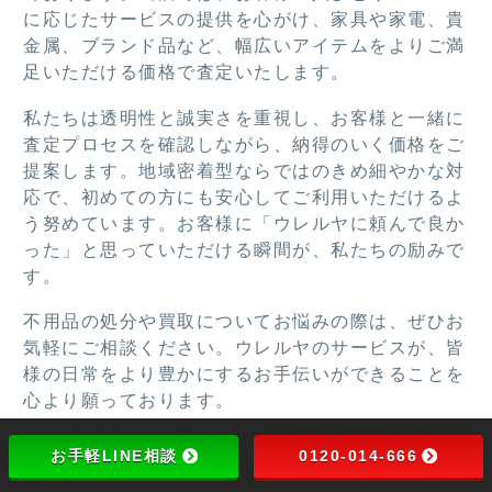
いた
がと
に応じたサービスの提供を心がけ、家具や家電、貴
だき
うご
金属、ブランド品など、幅広いアイテムをよりご満
あり
ざい
足いただける価格で査定いたします。
がと
まし
私たちは透明性と誠実さを重視し、お客様と一緒に
うご
た。
査定プロセスを確認しながら、納得のいく価格をご
ざい
提案します。地域密着型ならではのきめ細やかな対
ま
応で、初めての方にも安心してご利用いただけるよ
す。
う努めています。お客様に「ウレルヤに頼んで良か
った」と思っていただける瞬間が、私たちの励みで
す。
不用品の処分や買取についてお悩みの際は、ぜひお
気軽にご相談ください。ウレルヤのサービスが、皆
様の日常をより豊かにするお手伝いができることを
心より願っております。
お手軽LINE相談
0120-014-666