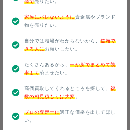
値で
売りたい。
家族にバレないように
貴金属やブランド
物を売りたい。
自分では相場がわからないから、
信頼で
きる人に
お願いしたい。
たくさんあるから、
一か所でまとめて効
率よく
済ませたい。
高価買取してくれるところを探して、
複
数の相見積もりは大変
。
プロの査定士に
適正な価格を出してほし
い。