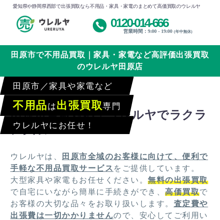
愛知県や静岡県西部で出張買取なら不用品・家具・家電のまとめて高価買取のウレルヤ
0120-014-666
営業時間：9:00 - 19:00
(年中無休)
田原市で不用品買取｜家具・家電など高評価出張買取
のウレルヤ田原店
田原市／家具や家電など
不用品
出張買取
は
専門
田原市全域対応！ウレルヤでラクラ
ウレルヤにお任せ！
ク買取
ウレルヤは、
田原市全域のお客様に向けて、便利で
手軽な不用品買取サービス
をご提供しています。
大型家具や家電もお任せください。
無料の出張買取
で自宅にいながら簡単に手続きができ、
高価買取
で
お客様の大切な品々をお取り扱いします。
査定費や
出張費は一切かかりません
ので、安心してご利用い