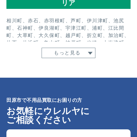
リア
相川町、赤石、赤羽根町、芦町、伊川津町、池尻
町、石神町、伊良湖町、宇津江町、浦町、江比間
町、大草町、大久保町、越戸町、折立町、加治町、
片西、片浜町、亀山町、神戸町、光崎、小塩津町、
古田町、御殿山、小中山町、白浜、白谷町、高木
もっと見る
町、高松町、田原町、豊島町、長沢町、中山町、仁
崎町、西神戸町、西山町、野田町、波瀬町、八王子
町、馬伏町、日出町、東赤石、東神戸町、姫見台、
福江町、保美町、堀切町、ほると台、緑が浜、南神
戸町、向山町、六連町、村松町、やぐま台、谷熊
町、山田町、夕陽が浜、吉胡台、吉胡町、若見町、
田原市で不用品買取にお困りの方
和地町
お気軽にウレルヤに
ご相談ください