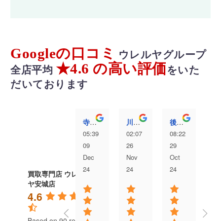
Googleの口コミ
ウレルヤグループ
★4.6 の高い評価
全店平均
をいた
だいております
寺澤愛弥
川村洸太
後藤むぎ
05:39
02:07
08:22
04
09
26
29
13
Dec
Nov
Oct
Au
24
24
24
24
買取専門店 ウレル
ヤ安城店
4.6
Based on 90 reviews