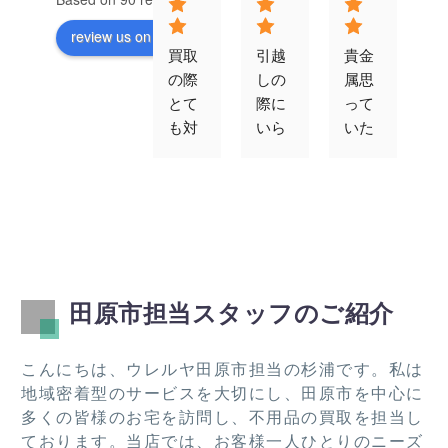
review us on
買取
引越
貴金
対
の際
しの
属思
が
とて
際に
って
速
も対
いら
いた
す
応よ
なく
以上
エ
かっ
なっ
の値
コ
たで
た冷
段で
ン
す。
蔵
買取
ゲ
また
庫、
りを
ム
機会
ベッ
して
買
あれ
ド、
くだ
取
田原市担当スタッフのご紹介
ばお
テレ
さり
て
願い
ビ、
まし
た
した
棚類
た。
き
こんにちは、ウレルヤ田原市担当の杉浦です。私は
いで
を引
この
し
地域密着型のサービスを大切にし、田原市を中心に
す！
き取
度は
た
多くの皆様のお宅を訪問し、不用品の買取を担当し
って
あり
ております。当店では、お客様一人ひとりのニーズ