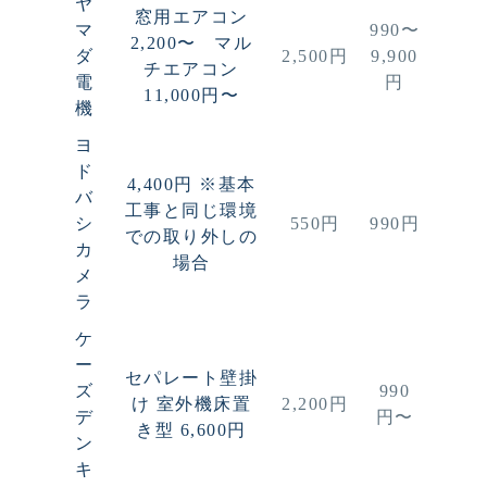
ヤ
窓用エアコン
マ
990〜
2,200〜
マル
ダ
2,500円
9,900
チエアコン
電
円
11,000円〜
機
ヨ
ド
4,400円
※基本
バ
工事と同じ環境
シ
550円
990円
での取り外しの
カ
場合
メ
ラ
ケ
ー
セパレート壁掛
ズ
990
け
室外機床置
2,200円
デ
円〜
き型
6,600円
ン
キ