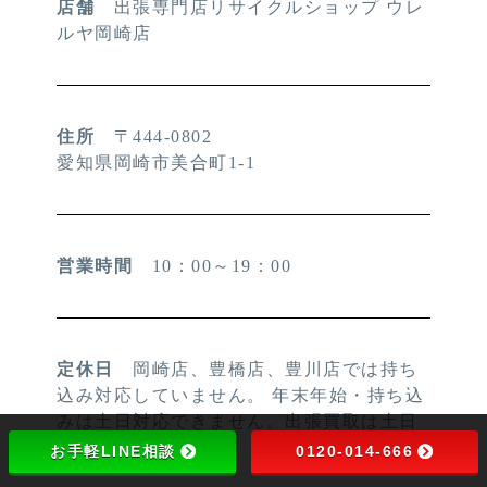
店舗
出張専門店リサイクルショップ ウレ
ルヤ岡崎店
住所
〒444-0802
愛知県岡崎市美合町1-1
営業時間
10：00～19：00
定休日
岡崎店、豊橋店、豊川店では持ち
込み対応していません。 年末年始・持ち込
みは土日対応できません。出張買取は土日
も営業しています
お手軽LINE相談
0120-014-666