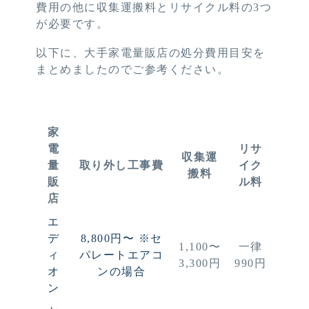
費用の他に収集運搬料とリサイクル料の3つ
が必要です。
以下に、大手家電量販店の処分費用目安を
まとめましたのでご参考ください。
家
電
リサ
収集運
量
取り外し工事費
イク
搬料
販
ル料
店
エ
デ
8,800円〜
※セ
1,100〜
一律
ィ
パレートエアコ
3,300円
990円
オ
ンの場合
ン