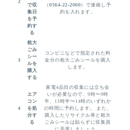
2
で収
（
0564-22-2000
）で連絡し予
集日
約を入れます。
を予
約す
る
粗大
ごみ
コンビニなどで指定された料
シー
3
金分の粗大ごみシールを購入
ルを
します。
購入
する
家電4品目の収集には立ち会
エア
いが必要なので、9時〜9時
コン
半、13時半〜14時のいずれか
4
を処
の時間に予約します。 また、
分す
購入したリサイクル券と粗大
る
ごみシールは貼らずに収集員
に手渡しましょう。