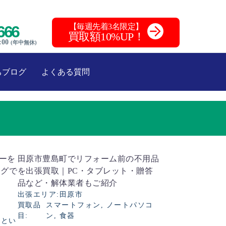
【毎週先着3名限定】
666
買取額10%UP！
:00
(年中無休)
ちブログ
よくある質問
カーを
田原市豊島町でリフォーム前の不用品
ングで
を出張買取｜PC・タブレット・贈答
品など・解体業者もご紹介
出張エリア
田原市
買取品
スマートフォン, ノートパソコ
目
ン, 食器
、とい