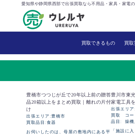
愛知県や静岡県西部で出張買取なら不用品・家具・家電の
買取できるもの
買取
豊橋市つつじが丘で20年以上前の贈答
豊川市東
品20箱以上をまとめ買取｜離れの片付
家電工具をま
け
出張エリア
買取
コー
出張エリア
豊橋市
品目
燥機
買取品目
食器
「施設に入
お伺いしたのは、母屋の敷地内にある平