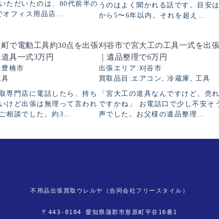
いただいたのは、80代前半の
うのはよく聞かれる話です。目安
でオフィス用品店…
から5〜6年以内。それを超え…
町で電動工具約30点を出張
刈谷市で宮大工の工具一式を出
道具一式3万円
｜遺品整理で6万円
豊橋市
出張エリア
刈谷市
工具
買取品目
エアコン, 冷蔵庫, 工具
取専門店に電話したら、持ち
「宮大工の道具なんですけど、売
いけど出張は無理って言われ
ですかね」 お電話口で少し不安そ
ご相談でした。約3…
声でした。お父様の遺品整理…
不用品出張買取ウレルヤ（合同会社フリースタイル）
〒443-0104 愛知県蒲郡市形原町平谷16番1
