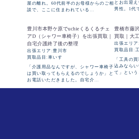
とお出迎え
屋の離れ。60代前半のお母様からのご相
男性。1代
談で、ここに住まわれている…
豊川市本野ケ原でuchieくるくるチェ
豊橋市藤沢
アD（シャワー車椅子）を出張買取｜
買取｜大工
自宅介護終了後の整理
出張エリア
買取品目
出張エリア
豊川市
買取品目
車いす
「工具の買
込みならい
「介護用品なんですが、シャワー車椅子
て」という
は買い取ってもらえるのでしょうか」と
お電話いただきました。自宅介…