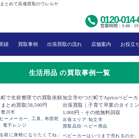
まとめて高価買取のウレルヤ
0120-014-
営業時間：9:00 - 19
実績
買取事例
出張買取の流れ
店舗案内
お役立
生活用品 の買取事例一覧
光町で生前整理での買取依頼
知立市やつだ町でApricaベビー
とめ買取|58,500円
出張買取｜子育て卒業のタイミ
豊川市
1,000円・その他無料回収
ヒーメーカー, 工具, 布団乾
出張エリア
知立市
, 電子レンジ
買取品目
ベビー用品
る前に身軽になりたくてね」
ベビーカーはいつまで売れるのか