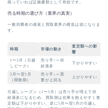
残っていれば証拠書類として有効です。
売る時期の選び方（業界の真実）
一般消費者の感覚と買取業界の構造は逆になりま
す。
査定額への影
時期
市場の動き
響
1〜3月（引越
売り手↑＝供
下がりやすい
しピーク）
給過多
5月〜翌1月
売り手↓＝需
上がりやすい
（閑散期）
要が上回る
引越しシーズン（1〜3月）は売り手が増えて供
給過多になるため、買取側は在庫を抱えやすく査
定額は下がりやすい。逆に5月〜翌1月の引越し