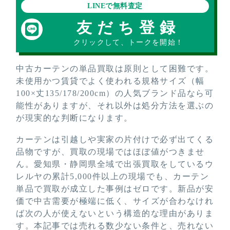
LINEで無料査定
友だち登録
クリックして、トークを開始！
中古カーテンの単品買取は原則として困難です。
未使用かつ賃貸でよく使われる規格サイズ（幅
100×丈135/178/200cm）の人気ブランド品なら可
能性がありますが、それ以外は処分方法を選ぶの
が現実的な判断になります。
カーテンは引越しや実家の片付けで必ず出てくる
品物ですが、買取の現場ではほぼ値がつきませ
ん。愛知県・静岡県全域で出張買取をしているウ
レルヤの累計5,000件以上の現場でも、カーテン
単品で買取が成立した事例はゼロです。新品が安
価で中古需要が極端に低く、サイズが合わなけれ
ば次の人が使えないという構造的な理由がありま
す。本記事では売れる数少ない条件と、売れない