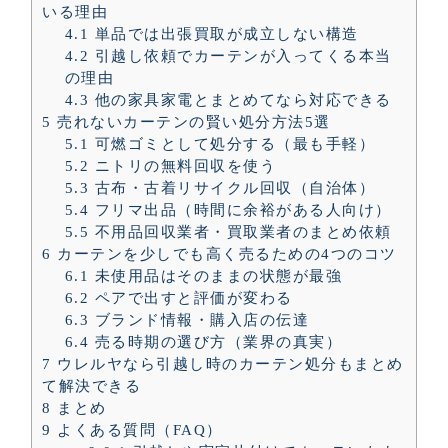
いる理由
4.1
単品では出張買取が成立しない構造
4.2
引越し依頼でカーテンが入ってくる本当
の理由
4.3
他の家具家電とまとめてなら対応できる
5
売れないカーテンの賢い処分方法5選
5.1
可燃ゴミとして処分する（最も手軽）
5.2
ニトリの無料回収を使う
5.3
古布・古着リサイクル回収（自治体）
5.4
フリマ出品（時間に余裕がある人向け）
5.5
不用品回収業者・買取業者のまとめ依頼
6
カーテンを少しでも高く売るための4つのコツ
6.1
未使用品はそのままの状態が最強
6.2
ペアで出すと評価が変わる
6.3
ブランド情報・購入店の伝達
6.4
売る時期の選び方（業界の真実）
7
ウレルヤなら引越し時のカーテン処分もまとめ
て解決できる
8
まとめ
9
よくある質問（FAQ）