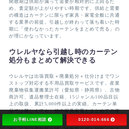
閑散期は供給が減って需要が相対的に上回るた
め、査定額が上がりやすい時期です。供給と需要
の構造はカーテンに限らず家具・家電全般に共通
する業界の前提。引越しが終わって落ち着いた時
期に「使わなかったカーテンをまとめて売る」の
が理にかなっています。
ウレルヤなら引越し時のカーテン
処分もまとめて解決できる
ウレルヤは出張買取＋廃棄処分＋仕分けまでワン
ストップ対応する不用品買取サービスです。産業
廃棄物収集運搬業許可（愛知県・静岡県）、古物
商許可、遺品整理士在籍、15ジャンル100品目以
上の取扱、累計5,000件以上の実績。カーテン単
品では難しくても、他の家具家電とまとめての依
頼なら無料引取まで対応可能です。
お手軽LINE相談
0120-014-666