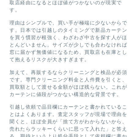
取店経由になるとほぼ値がつかないのが現実で
す。
理由はシンプルで、買い手が極端に少ないからで
す。日本では引越しのタイミングで新品カーテン
を買う慣習が根強く、わざわざ中古を探す人がほ
とんどいません。サイズが少しでも合わなければ
窓に届かず無価値になるため、買取店も在庫とし
て抱えるリスクが大きすぎます。
加えて、再販するならクリーニングと検品が必須
です。専門クリーニング料金と人件費を引くと、
買取額として渡せる金額がほぼ残らない。これが
カーテンに値段がつかない構造的な背景です。
引越し依頼で品目欄にカーテンと書かれているこ
とはよくあります。査定スタッフが現場で理由を
聞くと、ほぼ全員が「捨て方がわからないから、
売れたらラッキーくらいに思って入れた」と答え
る。期待というより処分手段として依頼欄に書か