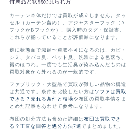
付属品と状態の見られ方
カーテン本体だけでは買取が成立しません。タッ
セル（カーテン留め）、アジャスターフック（A
フックかBフックか）、購入時のタグ・保証書、
これらが揃っていることが評価軸になります。
逆に状態面で減額〜買取不可になるのは、カビ・
シミ、タバコ臭、ペット臭、洗濯による色落ち、
裾のほつれ。一度でも生活臭が染み込んだものは
買取対象から外れるのが一般的です。
ファブリック・大型品で買取が難しい品物の構造
は共通です。条件を比較したい方は
ソファは買取
できる？売れる条件と相場
や布団の買取事情をま
とめた記事もあわせて参考になります。
布団の処分方法も含めた詳細は
布団は買取でき
る？正直な回答と処分方法7選
でまとめました。