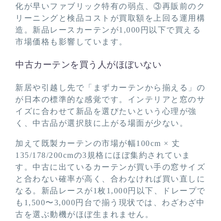
化が早いファブリック特有の弱点、③再販前のク
リーニングと検品コストが買取額を上回る運用構
造。新品レースカーテンが1,000円以下で買える
市場価格も影響しています。
中古カーテンを買う人がほぼいない
新居や引越し先で「まずカーテンから揃える」の
が日本の標準的な感覚です。インテリアと窓のサ
イズに合わせて新品を選びたいという心理が強
く、中古品が選択肢に上がる場面が少ない。
加えて既製カーテンの市場が幅100cm × 丈
135/178/200cmの3規格にほぼ集約されていま
す。中古に出ているカーテンが買い手の窓サイズ
と合わない確率が高く、合わなければ買い直しに
なる。新品レースが1枚1,000円以下、ドレープで
も1,500〜3,000円台で揃う現状では、わざわざ中
古を選ぶ動機がほぼ生まれません。