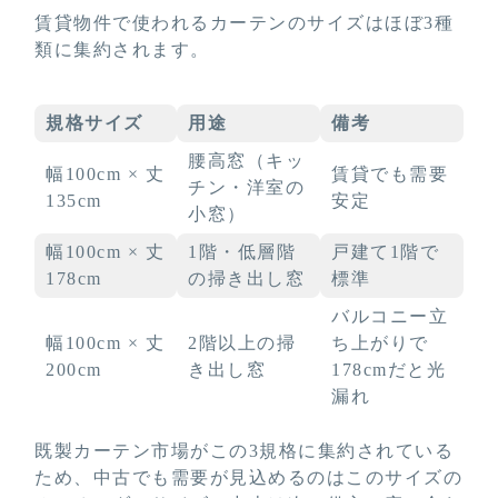
賃貸物件で使われるカーテンのサイズはほぼ3種
類に集約されます。
規格サイズ
用途
備考
腰高窓（キッ
幅100cm × 丈
賃貸でも需要
チン・洋室の
135cm
安定
小窓）
幅100cm × 丈
1階・低層階
戸建て1階で
178cm
の掃き出し窓
標準
バルコニー立
幅100cm × 丈
2階以上の掃
ち上がりで
200cm
き出し窓
178cmだと光
漏れ
既製カーテン市場がこの3規格に集約されている
ため、中古でも需要が見込めるのはこのサイズの