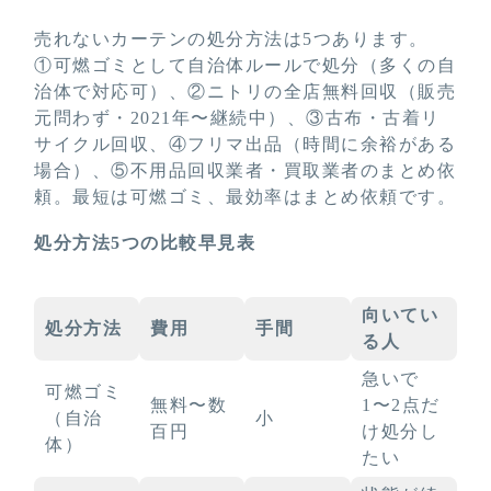
売れないカーテンの処分方法は5つあります。
①可燃ゴミとして自治体ルールで処分（多くの自
治体で対応可）、②ニトリの全店無料回収（販売
元問わず・2021年〜継続中）、③古布・古着リ
サイクル回収、④フリマ出品（時間に余裕がある
場合）、⑤不用品回収業者・買取業者のまとめ依
頼。最短は可燃ゴミ、最効率はまとめ依頼です。
処分方法5つの比較早見表
向いてい
処分方法
費用
手間
る人
急いで
可燃ゴミ
無料〜数
1〜2点だ
（自治
小
百円
け処分し
体）
たい