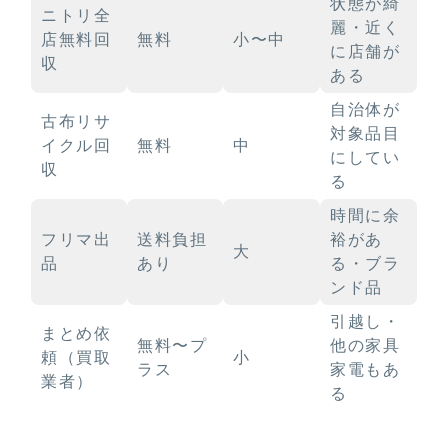
状態が綺
ニトリ全
麗・近く
店無料回
無料
小〜中
に店舗が
収
ある
自治体が
古布リサ
対象品目
イクル回
無料
中
にしてい
収
る
時間に余
フリマ出
送料負担
裕があ
大
品
あり
る・ブラ
ンド品
引越し・
まとめ依
無料〜プ
他の家具
頼（買取
小
ラス
家電もあ
業者）
る